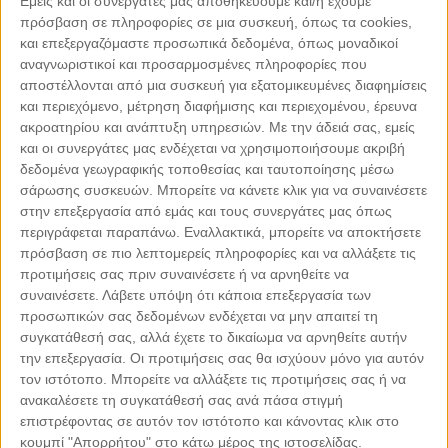
Εμείς και οι συνεργάτες μας αποθηκεύουμε και/ή έχουμε
φωτίσουμε μέσα από υφές, αρώματα, εικόνες και λέξεις.
πρόσβαση σε πληροφορίες σε μια συσκευή, όπως τα cookies,
και επεξεργαζόμαστε προσωπικά δεδομένα, όπως μοναδικοί
αναγνωριστικοί και προσαρμοσμένες πληροφορίες που
αποστέλλονται από μια συσκευή για εξατομικευμένες διαφημίσεις
και περιεχόμενο, μέτρηση διαφήμισης και περιεχομένου, έρευνα
ακροατηρίου και ανάπτυξη υπηρεσιών.
Με την άδειά σας, εμείς
και οι συνεργάτες μας ενδέχεται να χρησιμοποιήσουμε ακριβή
δεδομένα γεωγραφικής τοποθεσίας και ταυτοποίησης μέσω
σάρωσης συσκευών. Μπορείτε να κάνετε κλικ για να συναινέσετε
στην επεξεργασία από εμάς και τους συνεργάτες μας όπως
περιγράφεται παραπάνω. Εναλλακτικά, μπορείτε να αποκτήσετε
πρόσβαση σε πιο λεπτομερείς πληροφορίες και να αλλάξετε τις
προτιμήσεις σας πριν συναινέσετε ή να αρνηθείτε να
συναινέσετε.
Λάβετε υπόψη ότι κάποια επεξεργασία των
προσωπικών σας δεδομένων ενδέχεται να μην απαιτεί τη
συγκατάθεσή σας, αλλά έχετε το δικαίωμα να αρνηθείτε αυτήν
την επεξεργασία. Οι προτιμήσεις σας θα ισχύουν μόνο για αυτόν
τον ιστότοπο. Μπορείτε να αλλάξετε τις προτιμήσεις σας ή να
Δ
ανακαλέσετε τη συγκατάθεσή σας ανά πάσα στιγμή
ίνουμε μεγάλη σημασία στην παρουσίαση και το story telling
επιστρέφοντας σε αυτόν τον ιστότοπο και κάνοντας κλικ στο
κάθε πιάτου, γιατί θέλουμε να καταλάβει ο επισκέπτης μας ακριβώς
κουμπί "Απορρήτου" στο κάτω μέρος της ιστοσελίδας.