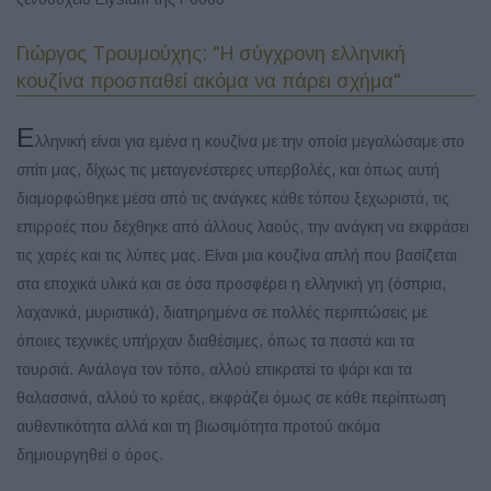
Γιώργος Τρουμούχης: "Η σύγχρονη ελληνική
κουζίνα προσπαθεί ακόμα να πάρει σχήμα"
Ε
λληνική είναι για εμένα η κουζίνα με την οποία μεγαλώσαμε στο
σπίτι μας, δίχως τις μεταγενέστερες υπερβολές, και όπως αυτή
διαμορφώθηκε μέσα από τις ανάγκες κάθε τόπου ξεχωριστά, τις
επιρροές που δέχθηκε από άλλους λαούς, την ανάγκη να εκφράσει
τις χαρές και τις λύπες μας. Είναι μια κουζίνα απλή που βασίζεται
στα εποχικά υλικά και σε όσα προσφέρει η ελληνική γη (όσπρια,
λαχανικά, μυριστικά), διατηρημένα σε πολλές περιπτώσεις με
όποιες τεχνικές υπήρχαν διαθέσιμες, όπως τα παστά και τα
τουρσιά. Ανάλογα τον τόπο, αλλού επικρατεί το ψάρι και τα
θαλασσινά, αλλού το κρέας, εκφράζει όμως σε κάθε περίπτωση
αυθεντικότητα αλλά και τη βιωσιμότητα προτού ακόμα
δημιουργηθεί ο όρος.