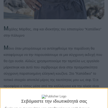
Μ
ιχάλης Μάρθας, σεφ και ιδιοκτήτης του εστιατορίου "Καπάδικο"
στην Κάλυμνο
Μ
όνο όταν μπορέσουμε να αντιληφθούμε την παράδοση θα
καταφέρουμε να την παρουσιάσουμε σε μια σύγχρονη εκδοχή που
θα έχει ουσία. Αλλιώς χρησιμοποιούμε την ταμπέλα ως εργαλείο
μάρκετινγκ και αυτό που σερβίρουμε είναι στην πραγματικότητα
σύγχρονη παραποιημένη ελληνική κουζίνα. Στο "Καπάδικο" το
τοπικό στοιχείο αποτελεί μέρος της ταυτότητας μου ως σεφ. Ό,τι
προσφέρει ο τόπος μέσα από την καλλιέργεια και την αλιεία είναι
κάτι που θέλουμε να το αναδείξουμε χωρίς να το αλλοιώσουμε και
να το ταλαιπωρήσουμε. Η πρώτη ύλη δίνει την αυθεντικότητα κι
Σεβόμαστε την ιδιωτικότητά σας
εμείς κάνουμε από την μεριά μας κάποια τεχνάσματα για να την