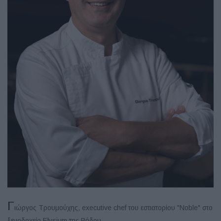
Γ
ιώργος Τρουμούχης, executive chef του εστιατορίου "Noble" στο
ξενοδοχείο Elysium της Ρόδου