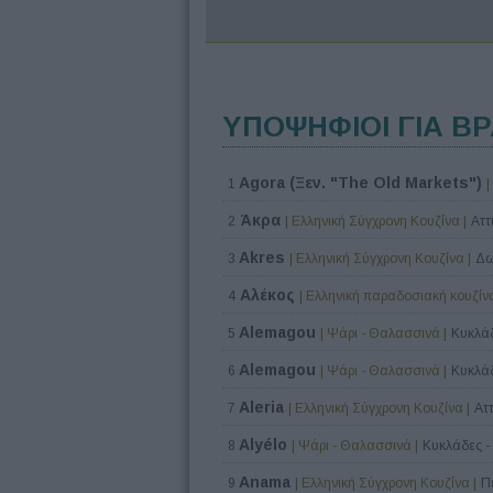
ΥΠΟΨΗΦΙΟΙ ΓΙΑ Β
Agora (Ξεν. "The Old Markets")
1
|
Άκρα
2
| Ελληνική Σύγχρονη Κουζίνα |
Αττ
Akres
3
| Ελληνική Σύγχρονη Κουζίνα |
Δω
Αλέκος
4
| Ελληνική παραδοσιακή κουζίνα
Alemagou
5
| Ψάρι - Θαλασσινά |
Κυκλάδ
Alemagou
6
| Ψάρι - Θαλασσινά |
Κυκλάδ
Aleria
7
| Ελληνική Σύγχρονη Κουζίνα |
Ατ
Alyélo
8
| Ψάρι - Θαλασσινά |
Κυκλάδες -
Anama
9
| Ελληνική Σύγχρονη Κουζίνα |
Π