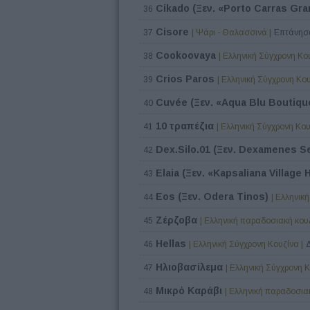
Cikado (Ξεν. «Porto Carras Gr
36
Cisore
37
| Ψάρι - Θαλασσινά |
Επτάνησα
Cookoovaya
38
| Ελληνική Σύγχρονη Κου
Crios Paros
39
| Ελληνική Σύγχρονη Κου
Cuvée (Ξεν. «Aqua Blu Boutiqu
40
10 τραπέζια
41
| Ελληνική Σύγχρονη Κου
Dex.Silo.01 (Ξεν. Dexamenes S
42
Elaia (Ξεν. «Kapsaliana Village 
43
Eos (Ξεν. Odera Tinos)
44
| Ελληνικ
Ζέρζοβα
45
| Ελληνική παραδοσιακή κουζ
Hellas
46
| Ελληνική Σύγχρονη Κουζίνα |
Ηλιοβασίλεμα
47
| Ελληνική Σύγχρονη Κ
Μικρό Καράβι
48
| Ελληνική παραδοσιακ