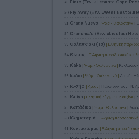
Fiore (Ξεν. «Lesante Cape Reso
49
Fly Away (Ξεν. «West East Suit
50
Grada Nuevo
51
| Ψάρι - Θαλασσινά |
Θ
Grandma's (Ξεν. «Liostasi Hote
52
Θαλασσάκι (Το)
53
| Ελληνική παραδοσ
Θωμάς
54
| Ελληνική παραδοσιακή κουζί
Ιθaka
55
| Ψάρι - Θαλασσινά |
Κυκλάδες - 
Ιώδιο
56
| Ψάρι - Θαλασσινά |
Αττική - Α
Ιωσήφ
57
| Κρέας |
Πελοπόννησος - Ν. Α
Kaliya
58
| Ελληνική Σύγχρονη Κουζίνα |
Κ
Καπάδικο
59
| Ψάρι - Θαλασσινά |
Δωδε
Κληματαριά
60
| Ελληνική παραδοσιακή 
Κοντοσώρος
61
| Ελληνική παραδοσιακ