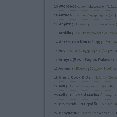
Ανδρέας
10
| Κρέας |
Μακεδονία - Ν. Σερ
Anthes
11
| Ελληνική Σύγχρονη Κουζίνα |
Αορίτης
12
| Ελληνική παραδοσιακή κουζί
Araklia
13
| Ελληνική παραδοσιακή κουζίν
Αρτζεντίνα Καπενέκης
14
| Ψάρι - Θ
Ark
15
| Ελληνική Σύγχρονη Κουζίνα |
Αττι
Armyra (Ξεν. «Eagles Palace»)
16
|
Aspasia
17
| Ελληνική Σύγχρονη Κουζίνα 
Ateno Cook & Deli
18
| Ελληνική Σύγχ
Avli
19
| Ελληνική Σύγχρονη Κουζίνα |
Κρήτ
Avli (Ξεν. «Sani Marina»)
20
| Ψάρι -
Βενετσιάνικο Πηγάδι
21
| Ελληνική Σ
Βεργιώτικο
22
| Κρέας |
Μακεδονία - Ν. 