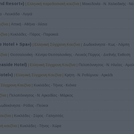
and Resort»)
| Ελληνική παραδοσιακή κουζίνα |
Μακεδονία - Ν. Χαλκιδικής - 
 - Λευκάδα - Λυγιά
ζίνα |
Αττική - Αθήνα - Ιλίσια
ζίνα |
Κυκλάδες - Πάρος - Παροικιά
e Hotel + Spa»)
| Ελληνική Σύγχρονη Κουζίνα |
Δωδεκάνησα - Κως - Λάμπη
ζίνα |
Θεσσαλονίκη - Κέντρο Θεσσαλονίκης - Λευκός Πύργος - Διεθνής Έκθεση
easide Hotel)
| Ελληνική Σύγχρονη Κουζίνα |
Πελοπόννησος - Ν. Ηλείας - Αμα
Hotel»)
| Ελληνική Σύγχρονη Κουζίνα |
Κρήτη - Ν. Ρεθύμνου - Αρκάδι
ή Σύγχρονη Κουζίνα |
Κυκλάδες - Τήνος - Κιόνια
ίνα |
Πελοπόννησος - Ν. Αρκαδίας - Μάρκος
Δωδεκάνησα - Ρόδος - Πεύκοι
ουζίνα |
Κυκλάδες - Σύρος - Γαλησσάς
ή κουζίνα |
Κυκλάδες - Τήνος - Χώρα