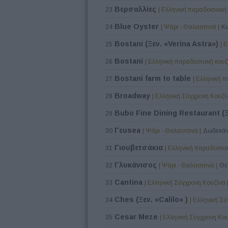
Βερσαλλίες
23
| Ελληνική παραδοσιακή 
Blue Oyster
24
| Ψάρι - Θαλασσινά |
Κυ
Bostani (Ξεν. «Verina Astra»)
25
| 
Bostani
26
| Ελληνική παραδοσιακή κουζί
Bostani farm to table
27
| Ελληνική 
Broadway
28
| Ελληνική Σύγχρονη Κουζίν
Bubo Fine Dining Restaurant (Ξ
29
Γευsea
30
| Ψάρι - Θαλασσινά |
Δωδεκάν
Γιουβετσάκια
31
| Ελληνική παραδοσιακ
Γλυκάνισος
32
| Ψάρι - Θαλασσινά |
Θε
Cantina
33
| Ελληνική Σύγχρονη Κουζίνα 
Ches (Ξεν. «Calilo» )
34
| Ελληνική Σύ
Cesar Meze
35
| Ελληνική Σύγχρονη Κου