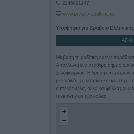
2246091247
www.paraga-apollona.gr/
Υποψήφιο για Βραβείο Ελληνικής
Αξιολ
Με βάση τη ροδίτικη ορεινή παράδοση 
Απόλλωνα ένα σταθερό σημείο συνάντ
ξυλόφουρνου. Η δράση επικεντρώνετα
μυρωδικά, ή η κατσίκα κοκκινιστή με 
αμπελόφυλλα, αλλά και φύλλα μουριάς 
takeaway σε τιμή κάβας.
+
−