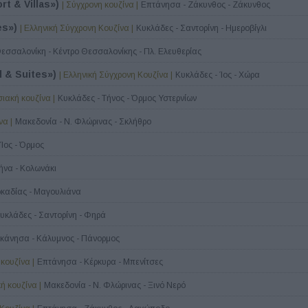
rt & Villas»)
| Σύγχρονη κουζίνα |
Επτάνησα - Ζάκυνθος - Ζάκυνθος
es»)
| Ελληνική Σύγχρονη Κουζίνα |
Κυκλάδες - Σαντορίνη - Ημεροβίγλι
εσσαλονίκη - Κέντρο Θεσσαλονίκης - Πλ. Ελευθερίας
l & Suites»)
| Ελληνική Σύγχρονη Κουζίνα |
Κυκλάδες - Ίος - Χώρα
ιακή κουζίνα |
Κυκλάδες - Τήνος - Όρμος Υστερνίων
να |
Μακεδονία - Ν. Φλώρινας - Σκλήθρο
Ίος - Όρμος
θήνα - Κολωνάκι
ρκαδίας - Μαγουλιάνα
υκλάδες - Σαντορίνη - Φηρά
κάνησα - Κάλυμνος - Πάνορμος
κουζίνα |
Επτάνησα - Κέρκυρα - Μπενίτσες
ή κουζίνα |
Μακεδονία - Ν. Φλώρινας - Ξινό Νερό