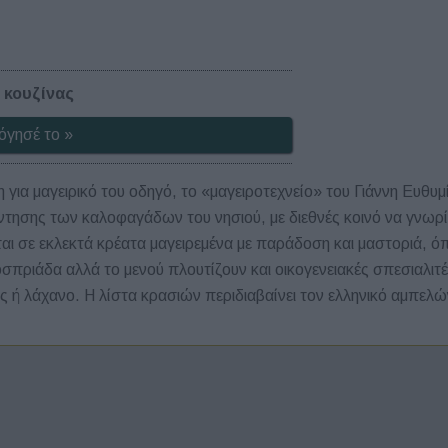
 κουζίνας
όγησέ το »
για μαγειρικό του οδηγό, το «μαγειροτεχνείο» του Γιάννη Ευθυμ
ησης των καλοφαγάδων του νησιού, με διεθνές κοινό να γνωρίζ
ι σε εκλεκτά κρέατα μαγειρεμένα με παράδοση και μαστοριά, όπ
οσπριάδα αλλά το μενού πλουτίζουν και οικογενειακές σπεσιαλιτ
ή λάχανο. Η λίστα κρασιών περιδιαβαίνει τον ελληνικό αμπελώνα,