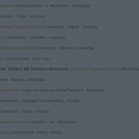
κουζίνα |
Πελοπόννησος - Ν. Μεσσηνίας - Καλαμάτα
κλάδες - Πάρος - Αμπελάς
Ελληνική Σύγχρονη Κουζίνα |
Κυκλάδες - Σίφνος - Πουλάτη
να |
Επτάνησα - Ζάκυνθος - Ακρωτήρι
παραδοσιακή κουζίνα |
Επτάνησα - Ζάκυνθος - Ακρωτήρι
α |
Δωδεκάνησα - Κως - Κως
εν. «Ekies All Senses Resort»)
| Ελληνική Σύγχρονη Κουζίνα |
Μακεδονία
ησα - Νίσυρος - Μανδράκι
ή κουζίνα |
Αττική - Κεντρικά και Νότια Προάστια - Μπραχάμι
σσαλονίκη - Περίχωρα Θεσσαλονίκης - Πυλαία
|
Κυκλάδες - Σίφνος - Κάστρο
γχρονη Κουζίνα |
Κυκλάδες - Ίος - Μαγγανάρι
ζίνα |
Δωδεκάνησα - Ρόδος - Λίνδος