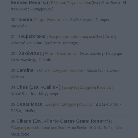
Senses Resort»)
| Ελληνική Σύγχρονη Κουζίνα |
Μακεδονία - Ν.
Χαλκιδικής - Βουρβουρού
Γευsea
30
| Ψάρι - Θαλασσινά |
Δωδεκάνησα - Νίσυρος -
Μανδράκι
Γιουβετσάκια
31
| Ελληνική παραδοσιακή κουζίνα |
Αττική -
Κεντρικά και Νότια Προάστια - Μπραχάμι
Γλυκάνισος
32
| Ψάρι - Θαλασσινά |
Θεσσαλονίκη - Περίχωρα
Θεσσαλονίκης - Πυλαία
Cantina
33
| Ελληνική Σύγχρονη Κουζίνα |
Κυκλάδες - Σίφνος -
Κάστρο
Ches (Ξεν. «Calilo» )
34
| Ελληνική Σύγχρονη Κουζίνα |
Κυκλάδες - Ίος - Μαγγανάρι
Cesar Meze
35
| Ελληνική Σύγχρονη Κουζίνα |
Δωδεκάνησα -
Ρόδος - Λίνδος
Cikado (Ξεν. «Porto Carras Grand Resort»)
36
|
Ελληνική παραδοσιακή κουζίνα |
Μακεδονία - Ν. Χαλκιδικής - Νέος
Μαρμαράς