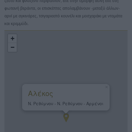
ζεστό και φιλόξενο περιβάλλον, είτε στην όμορφη αυλή είτε στη
φωτεινή βεράντα, οι επισκέπτες απολαμβάνουν -μεταξύ άλλων-
αρνί με αγκινάρες, τσιγαριαστό κουνέλι και μοσχαράκι με ντομάτα
και κρεμμύδι.
+
−
×
Αλέκος
Ν. Ρεθύμνου - Ν. Ρεθύμνου - Αρμένοι