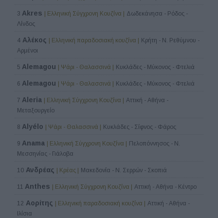
Akres
3
| Ελληνική Σύγχρονη Κουζίνα |
Δωδεκάνησα - Ρόδος -
Λίνδος
Αλέκος
4
| Ελληνική παραδοσιακή κουζίνα |
Κρήτη - Ν. Ρεθύμνου -
Αρμένοι
Alemagou
5
| Ψάρι - Θαλασσινά |
Κυκλάδες - Μύκονος - Φτελιά
Alemagou
6
| Ψάρι - Θαλασσινά |
Κυκλάδες - Μύκονος - Φτελιά
Aleria
7
| Ελληνική Σύγχρονη Κουζίνα |
Αττική - Αθήνα -
Μεταξουργείο
Alyélo
8
| Ψάρι - Θαλασσινά |
Κυκλάδες - Σίφνος - Φάρος
Anama
9
| Ελληνική Σύγχρονη Κουζίνα |
Πελοπόννησος - Ν.
Μεσσηνίας - Γιάλοβα
Ανδρέας
10
| Κρέας |
Μακεδονία - Ν. Σερρών - Σκοπιά
Anthes
11
| Ελληνική Σύγχρονη Κουζίνα |
Αττική - Αθήνα - Κέντρο
Αορίτης
12
| Ελληνική παραδοσιακή κουζίνα |
Αττική - Αθήνα -
Ιλίσια