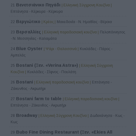
Βενετσιάνικο Πηγάδι
21
| Ελληνική Σύγχρονη Κουζίνα |
Επτάνησα - Κέρκυρα - Κέρκυρα
Βεργιώτικο
22
| Κρέας |
Μακεδονία - Ν. Ημαθίας - Βέροια
Βερσαλλίες
23
| Ελληνική παραδοσιακή κουζίνα |
Πελοπόννησος
- Ν. Μεσσηνίας - Καλαμάτα
Blue Oyster
24
| Ψάρι - Θαλασσινά |
Κυκλάδες - Πάρος -
Αμπελάς
Bostani (Ξεν. «Verina Astra»)
25
| Ελληνική Σύγχρονη
Κουζίνα |
Κυκλάδες - Σίφνος - Πουλάτη
Bostani
26
| Ελληνική παραδοσιακή κουζίνα |
Επτάνησα -
Ζάκυνθος - Ακρωτήρι
Bostani farm to table
27
| Ελληνική παραδοσιακή κουζίνα |
Επτάνησα - Ζάκυνθος - Ακρωτήρι
Broadway
28
| Ελληνική Σύγχρονη Κουζίνα |
Δωδεκάνησα - Κως -
Κως
Bubo Fine Dining Restaurant (Ξεν. «Ekies All
29