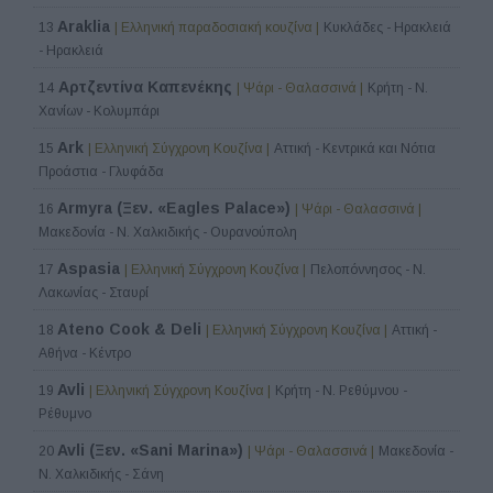
Araklia
13
| Ελληνική παραδοσιακή κουζίνα |
Κυκλάδες - Ηρακλειά
- Ηρακλειά
Αρτζεντίνα Καπενέκης
14
| Ψάρι - Θαλασσινά |
Κρήτη - Ν.
Χανίων - Κολυμπάρι
Ark
15
| Ελληνική Σύγχρονη Κουζίνα |
Αττική - Κεντρικά και Νότια
Προάστια - Γλυφάδα
Armyra (Ξεν. «Eagles Palace»)
16
| Ψάρι - Θαλασσινά |
Μακεδονία - Ν. Χαλκιδικής - Ουρανούπολη
Aspasia
17
| Ελληνική Σύγχρονη Κουζίνα |
Πελοπόννησος - Ν.
Λακωνίας - Σταυρί
Ateno Cook & Deli
18
| Ελληνική Σύγχρονη Κουζίνα |
Αττική -
Αθήνα - Κέντρο
Avli
19
| Ελληνική Σύγχρονη Κουζίνα |
Κρήτη - Ν. Ρεθύμνου -
Ρέθυμνο
Avli (Ξεν. «Sani Marina»)
20
| Ψάρι - Θαλασσινά |
Μακεδονία -
Ν. Χαλκιδικής - Σάνη