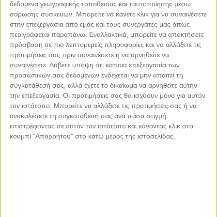
δεδομένα γεωγραφικής τοποθεσίας και ταυτοποίησης μέσω
Αρκαδίας - Μάρκος
σάρωσης συσκευών. Μπορείτε να κάνετε κλικ για να συναινέσετε
Hellas
46
| Ελληνική Σύγχρονη Κουζίνα |
Δωδεκάνησα - Ρόδος -
στην επεξεργασία από εμάς και τους συνεργάτες μας όπως
Πεύκοι
περιγράφεται παραπάνω. Εναλλακτικά, μπορείτε να αποκτήσετε
πρόσβαση σε πιο λεπτομερείς πληροφορίες και να αλλάξετε τις
Ηλιοβασίλεμα
47
| Ελληνική Σύγχρονη Κουζίνα |
Κυκλάδες -
προτιμήσεις σας πριν συναινέσετε ή να αρνηθείτε να
Σύρος - Γαλησσάς
συναινέσετε.
Λάβετε υπόψη ότι κάποια επεξεργασία των
προσωπικών σας δεδομένων ενδέχεται να μην απαιτεί τη
Μικρό Καράβι
48
| Ελληνική παραδοσιακή κουζίνα |
Κυκλάδες -
συγκατάθεσή σας, αλλά έχετε το δικαίωμα να αρνηθείτε αυτήν
Τήνος - Χώρα
την επεξεργασία. Οι προτιμήσεις σας θα ισχύουν μόνο για αυτόν
Fiore (Ξεν. «Lesante Cape Resort & Villas»)
49
|
τον ιστότοπο. Μπορείτε να αλλάξετε τις προτιμήσεις σας ή να
Σύγχρονη κουζίνα |
Επτάνησα - Ζάκυνθος - Ζάκυνθος
ανακαλέσετε τη συγκατάθεσή σας ανά πάσα στιγμή
επιστρέφοντας σε αυτόν τον ιστότοπο και κάνοντας κλικ στο
Fly Away (Ξεν. «West East Suites»)
50
| Ελληνική
κουμπί "Απορρήτου" στο κάτω μέρος της ιστοσελίδας.
Σύγχρονη Κουζίνα |
Κυκλάδες - Σαντορίνη - Ημεροβίγλι
Grada Nuevo
51
| Ψάρι - Θαλασσινά |
Θεσσαλονίκη - Κέντρο
Θεσσαλονίκης - Πλ. Ελευθερίας
Grandma's (Ξεν. «Liostasi Hotel & Suites»)
52
|
Ελληνική Σύγχρονη Κουζίνα |
Κυκλάδες - Ίος - Χώρα
Θαλασσάκι (Το)
53
| Ελληνική παραδοσιακή κουζίνα |