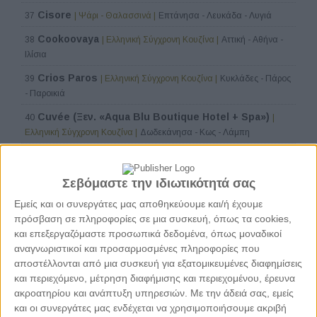
Cisore
37
| Ψάρι - Θαλασσινά |
Επτάνησα - Λευκάδα - Λυγιά
Cookoovaya
38
| Ελληνική Σύγχρονη Κουζίνα |
Αττική - Αθήνα -
Ιλίσια
Crios Paros
39
| Ελληνική Σύγχρονη Κουζίνα |
Κυκλάδες - Πάρος
- Παροικιά
Cuvée (Ξεν. «Aqua Blu Boutique Hotel + Spa»)
40
|
Ελληνική Σύγχρονη Κουζίνα |
Δωδεκάνησα - Κως - Λάμπη
10 τραπέζια
41
| Ελληνική Σύγχρονη Κουζίνα |
Θεσσαλονίκη -
Κέντρο Θεσσαλονίκης - Λευκός Πύργος - Διεθνής Έκθεση
Σεβόμαστε την ιδιωτικότητά σας
Dex.Silo.01 (Ξεν. Dexamenes Seaside Hotel)
42
|
Εμείς και οι συνεργάτες μας αποθηκεύουμε και/ή έχουμε
Ελληνική Σύγχρονη Κουζίνα |
Πελοπόννησος - Ν. Ηλείας - Αμαλιάδα
πρόσβαση σε πληροφορίες σε μια συσκευή, όπως τα cookies,
Elaia (Ξεν. «Kapsaliana Village Hotel»)
και επεξεργαζόμαστε προσωπικά δεδομένα, όπως μοναδικοί
43
| Ελληνική
αναγνωριστικοί και προσαρμοσμένες πληροφορίες που
Σύγχρονη Κουζίνα |
Κρήτη - Ν. Ρεθύμνου - Αρκάδι
αποστέλλονται από μια συσκευή για εξατομικευμένες διαφημίσεις
Eos (Ξεν. Odera Tinos)
44
| Ελληνική Σύγχρονη Κουζίνα |
και περιεχόμενο, μέτρηση διαφήμισης και περιεχομένου, έρευνα
Κυκλάδες - Τήνος - Κιόνια
ακροατηρίου και ανάπτυξη υπηρεσιών.
Με την άδειά σας, εμείς
και οι συνεργάτες μας ενδέχεται να χρησιμοποιήσουμε ακριβή
Ζέρζοβα
45
| Ελληνική παραδοσιακή κουζίνα |
Πελοπόννησος - Ν.