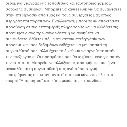
Ζέρζοβα
45
| Ελληνική παραδοσιακή κουζίνα |
Πελοπόννησος - Ν.
δεδομένα γεωγραφικής τοποθεσίας και ταυτοποίησης μέσω
Αρκαδίας - Μάρκος
σάρωσης συσκευών. Μπορείτε να κάνετε κλικ για να συναινέσετε
στην επεξεργασία από εμάς και τους συνεργάτες μας όπως
Hellas
46
| Ελληνική Σύγχρονη Κουζίνα |
Δωδεκάνησα - Ρόδος -
περιγράφεται παραπάνω. Εναλλακτικά, μπορείτε να αποκτήσετε
Πεύκοι
πρόσβαση σε πιο λεπτομερείς πληροφορίες και να αλλάξετε τις
Ηλιοβασίλεμα
47
| Ελληνική Σύγχρονη Κουζίνα |
Κυκλάδες -
προτιμήσεις σας πριν συναινέσετε ή να αρνηθείτε να
Σύρος - Γαλησσάς
συναινέσετε.
Λάβετε υπόψη ότι κάποια επεξεργασία των
προσωπικών σας δεδομένων ενδέχεται να μην απαιτεί τη
Μικρό Καράβι
48
| Ελληνική παραδοσιακή κουζίνα |
Κυκλάδες -
συγκατάθεσή σας, αλλά έχετε το δικαίωμα να αρνηθείτε αυτήν
Τήνος - Χώρα
την επεξεργασία. Οι προτιμήσεις σας θα ισχύουν μόνο για αυτόν
τον ιστότοπο. Μπορείτε να αλλάξετε τις προτιμήσεις σας ή να
Fiore (Ξεν. «Lesante Cape Resort & Villas»)
49
|
ανακαλέσετε τη συγκατάθεσή σας ανά πάσα στιγμή
Σύγχρονη κουζίνα |
Επτάνησα - Ζάκυνθος - Ζάκυνθος
επιστρέφοντας σε αυτόν τον ιστότοπο και κάνοντας κλικ στο
Fly Away (Ξεν. «West East Suites»)
50
| Ελληνική
κουμπί "Απορρήτου" στο κάτω μέρος της ιστοσελίδας.
Σύγχρονη Κουζίνα |
Κυκλάδες - Σαντορίνη - Ημεροβίγλι
Grada Nuevo
51
| Ψάρι - Θαλασσινά |
Θεσσαλονίκη - Κέντρο
Θεσσαλονίκης - Πλ. Ελευθερίας
Grandma's (Ξεν. «Liostasi Hotel & Suites»)
52
|
Ελληνική Σύγχρονη Κουζίνα |
Κυκλάδες - Ίος - Χώρα
Θαλασσάκι (Το)
53
| Ελληνική παραδοσιακή κουζίνα |