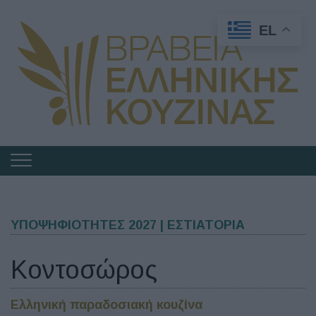
EL
Πλοήγηση
στα
Βραβεία
Ελληνικής
ΥΠΟΨΗΦΙΟΤΗΤΕΣ 2027 | ΕΣΤΙΑΤΟΡΙΑ
Κουζίνας
Κοντοσώρος
Ελληνική παραδοσιακή κουζίνα