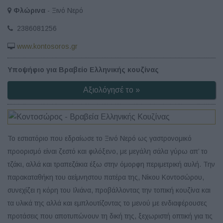
Φλώρινα
- Ξινό Νερό
2386081256
www.kontosoros.gr
Υποψήφιο για Βραβείο Ελληνικής κουζίνας
Αξιολόγησέ το »
Το εστιατόριο που εδραίωσε το Ξινό Νερό ως γαστρονομικό
προορισμό είναι ζεστό και φιλόξενο, με μεγάλη σάλα γύρω απ’ το
τζάκι, αλλά και τραπεζάκια έξω στην όμορφη περιμετρική αυλή. Την
παρακαταθήκη του αείμνηστου πατέρα της, Νίκου Κοντοσώρου,
συνεχίζει η κόρη του Ιλιάνα, προβάλλοντας την τοπική κουζίνα και
τα υλικά της αλλά και εμπλουτίζοντας το μενού με ενδιαφέρουσες
προτάσεις που αποτυπώνουν τη δική της, ξεχωριστή οπτική για τις