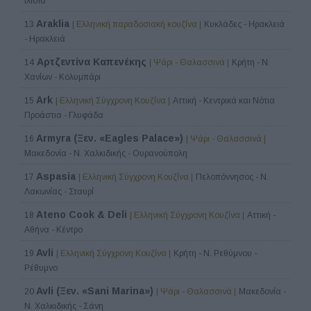
Ιλίσια
Araklia
13
| Ελληνική παραδοσιακή κουζίνα |
Κυκλάδες - Ηρακλειά
- Ηρακλειά
Αρτζεντίνα Καπενέκης
14
| Ψάρι - Θαλασσινά |
Κρήτη - Ν.
Χανίων - Κολυμπάρι
Ark
15
| Ελληνική Σύγχρονη Κουζίνα |
Αττική - Κεντρικά και Νότια
Προάστια - Γλυφάδα
Armyra (Ξεν. «Eagles Palace»)
16
| Ψάρι - Θαλασσινά |
Μακεδονία - Ν. Χαλκιδικής - Ουρανούπολη
Aspasia
17
| Ελληνική Σύγχρονη Κουζίνα |
Πελοπόννησος - Ν.
Λακωνίας - Σταυρί
Ateno Cook & Deli
18
| Ελληνική Σύγχρονη Κουζίνα |
Αττική -
Αθήνα - Κέντρο
Avli
19
| Ελληνική Σύγχρονη Κουζίνα |
Κρήτη - Ν. Ρεθύμνου -
Ρέθυμνο
Avli (Ξεν. «Sani Marina»)
20
| Ψάρι - Θαλασσινά |
Μακεδονία -
Ν. Χαλκιδικής - Σάνη