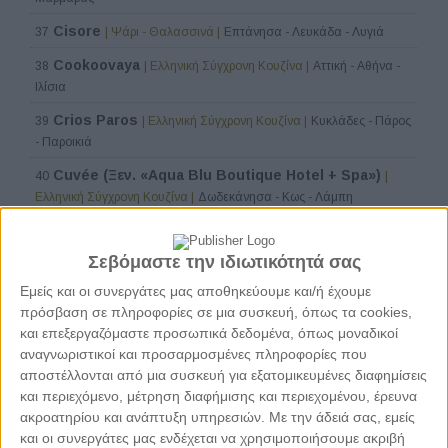
Cisore
37
| Ψάρι - Θαλασσινά |
Επτάνησα - Λευκάδα - Λυγιά
Cookoovaya
38
| Ελληνική Σύγχρονη Κουζίνα |
Αττική - Αθήνα -
Ιλίσια
Crios Paros
39
| Ελληνική Σύγχρονη Κουζίνα |
Κυκλάδες - Πάρος
- Παροικιά
Cuvée (Ξεν. «Aqua Blu Boutique Hotel + Spa»)
40
|
Ελληνική Σύγχρονη Κουζίνα |
Δωδεκάνησα - Κως - Λάμπη
10 τραπέζια
41
| Ελληνική Σύγχρονη Κουζίνα |
Θεσσαλονίκη -
Κέντρο Θεσσαλονίκης - Λευκός Πύργος - Διεθνής Έκθεση
Σεβόμαστε την ιδιωτικότητά σας
Dex.Silo.01 (Ξεν. Dexamenes Seaside Hotel)
42
|
Εμείς και οι συνεργάτες μας αποθηκεύουμε και/ή έχουμε
Ελληνική Σύγχρονη Κουζίνα |
Πελοπόννησος - Ν. Ηλείας - Αμαλιάδα
πρόσβαση σε πληροφορίες σε μια συσκευή, όπως τα cookies,
και επεξεργαζόμαστε προσωπικά δεδομένα, όπως μοναδικοί
Elaia (Ξεν. «Kapsaliana Village Hotel»)
43
| Ελληνική
αναγνωριστικοί και προσαρμοσμένες πληροφορίες που
Σύγχρονη Κουζίνα |
Κρήτη - Ν. Ρεθύμνου - Αρκάδι
αποστέλλονται από μια συσκευή για εξατομικευμένες διαφημίσεις
Eos (Ξεν. Odera Tinos)
και περιεχόμενο, μέτρηση διαφήμισης και περιεχομένου, έρευνα
44
| Ελληνική Σύγχρονη Κουζίνα |
ακροατηρίου και ανάπτυξη υπηρεσιών.
Με την άδειά σας, εμείς
Κυκλάδες - Τήνος - Κιόνια
και οι συνεργάτες μας ενδέχεται να χρησιμοποιήσουμε ακριβή