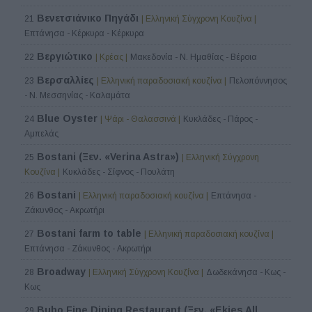
Βενετσιάνικο Πηγάδι
21
| Ελληνική Σύγχρονη Κουζίνα |
Επτάνησα - Κέρκυρα - Κέρκυρα
Βεργιώτικο
22
| Κρέας |
Μακεδονία - Ν. Ημαθίας - Βέροια
Βερσαλλίες
23
| Ελληνική παραδοσιακή κουζίνα |
Πελοπόννησος
- Ν. Μεσσηνίας - Καλαμάτα
Blue Oyster
24
| Ψάρι - Θαλασσινά |
Κυκλάδες - Πάρος -
Αμπελάς
Bostani (Ξεν. «Verina Astra»)
25
| Ελληνική Σύγχρονη
Κουζίνα |
Κυκλάδες - Σίφνος - Πουλάτη
Bostani
26
| Ελληνική παραδοσιακή κουζίνα |
Επτάνησα -
Ζάκυνθος - Ακρωτήρι
Bostani farm to table
27
| Ελληνική παραδοσιακή κουζίνα |
Επτάνησα - Ζάκυνθος - Ακρωτήρι
Broadway
28
| Ελληνική Σύγχρονη Κουζίνα |
Δωδεκάνησα - Κως -
Κως
Bubo Fine Dining Restaurant (Ξεν. «Ekies All
29