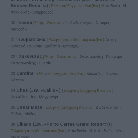
Senses Resort»)
| Ελληνική Σύγχρονη Κουζίνα |
Μακεδονία - Ν.
Χαλκιδικής - Βουρβουρού
Γευsea
30
| Ψάρι - Θαλασσινά |
Δωδεκάνησα - Νίσυρος -
Μανδράκι
Γιουβετσάκια
31
| Ελληνική παραδοσιακή κουζίνα |
Αττική -
Κεντρικά και Νότια Προάστια - Μπραχάμι
Γλυκάνισος
32
| Ψάρι - Θαλασσινά |
Θεσσαλονίκη - Περίχωρα
Θεσσαλονίκης - Πυλαία
Cantina
33
| Ελληνική Σύγχρονη Κουζίνα |
Κυκλάδες - Σίφνος -
Κάστρο
Ches (Ξεν. «Calilo» )
34
| Ελληνική Σύγχρονη Κουζίνα |
Κυκλάδες - Ίος - Μαγγανάρι
Cesar Meze
35
| Ελληνική Σύγχρονη Κουζίνα |
Δωδεκάνησα -
Ρόδος - Λίνδος
Cikado (Ξεν. «Porto Carras Grand Resort»)
36
|
Ελληνική παραδοσιακή κουζίνα |
Μακεδονία - Ν. Χαλκιδικής - Νέος
Μαρμαράς