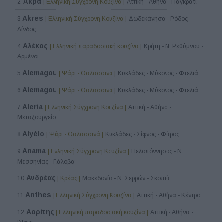
Άκρα
2
| Ελληνική Σύγχρονη Κουζίνα |
Αττική - Αθήνα - Παγκράτι
Akres
3
| Ελληνική Σύγχρονη Κουζίνα |
Δωδεκάνησα - Ρόδος -
Λίνδος
Αλέκος
4
| Ελληνική παραδοσιακή κουζίνα |
Κρήτη - Ν. Ρεθύμνου -
Αρμένοι
Alemagou
5
| Ψάρι - Θαλασσινά |
Κυκλάδες - Μύκονος - Φτελιά
Alemagou
6
| Ψάρι - Θαλασσινά |
Κυκλάδες - Μύκονος - Φτελιά
Aleria
7
| Ελληνική Σύγχρονη Κουζίνα |
Αττική - Αθήνα -
Μεταξουργείο
Alyélo
8
| Ψάρι - Θαλασσινά |
Κυκλάδες - Σίφνος - Φάρος
Anama
9
| Ελληνική Σύγχρονη Κουζίνα |
Πελοπόννησος - Ν.
Μεσσηνίας - Γιάλοβα
Ανδρέας
10
| Κρέας |
Μακεδονία - Ν. Σερρών - Σκοπιά
Anthes
11
| Ελληνική Σύγχρονη Κουζίνα |
Αττική - Αθήνα - Κέντρο
Αορίτης
12
| Ελληνική παραδοσιακή κουζίνα |
Αττική - Αθήνα -