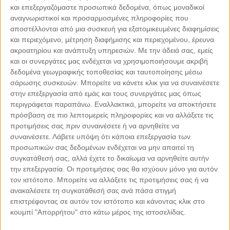
και επεξεργαζόμαστε προσωπικά δεδομένα, όπως μοναδικοί
αναγνωριστικοί και προσαρμοσμένες πληροφορίες που
αποστέλλονται από μια συσκευή για εξατομικευμένες διαφημίσεις
και περιεχόμενο, μέτρηση διαφήμισης και περιεχομένου, έρευνα
ακροατηρίου και ανάπτυξη υπηρεσιών.
Με την άδειά σας, εμείς
και οι συνεργάτες μας ενδέχεται να χρησιμοποιήσουμε ακριβή
δεδομένα γεωγραφικής τοποθεσίας και ταυτοποίησης μέσω
σάρωσης συσκευών. Μπορείτε να κάνετε κλικ για να συναινέσετε
Leaflet
| ©
OpenStreetMap
contributors
στην επεξεργασία από εμάς και τους συνεργάτες μας όπως
περιγράφεται παραπάνω. Εναλλακτικά, μπορείτε να αποκτήσετε
πρόσβαση σε πιο λεπτομερείς πληροφορίες και να αλλάξετε τις
προτιμήσεις σας πριν συναινέσετε ή να αρνηθείτε να
συναινέσετε.
Λάβετε υπόψη ότι κάποια επεξεργασία των
προσωπικών σας δεδομένων ενδέχεται να μην απαιτεί τη
ΜΕ ΤΗΝ ΥΠΟΣΤΗΡΙΞΗ
συγκατάθεσή σας, αλλά έχετε το δικαίωμα να αρνηθείτε αυτήν
την επεξεργασία. Οι προτιμήσεις σας θα ισχύουν μόνο για αυτόν
τον ιστότοπο. Μπορείτε να αλλάξετε τις προτιμήσεις σας ή να
ανακαλέσετε τη συγκατάθεσή σας ανά πάσα στιγμή
επιστρέφοντας σε αυτόν τον ιστότοπο και κάνοντας κλικ στο
κουμπί "Απορρήτου" στο κάτω μέρος της ιστοσελίδας.