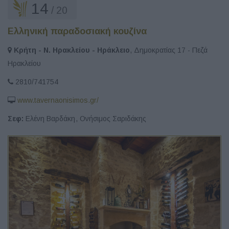
14
/ 20
Ελληνική παραδοσιακή κουζίνα
Κρήτη - Ν. Ηρακλείου - Ηράκλειο
, Δημοκρατίας 17 - Πεζά
Ηρακλείου
2810/741754
www.tavernaonisimos.gr/
Σεφ:
Ελένη Βαρδάκη
,
Ονήσιμος Σαριδάκης