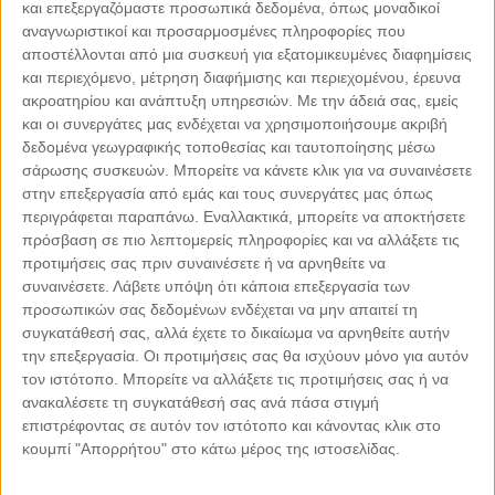
και επεξεργαζόμαστε προσωπικά δεδομένα, όπως μοναδικοί
αναγνωριστικοί και προσαρμοσμένες πληροφορίες που
αποστέλλονται από μια συσκευή για εξατομικευμένες διαφημίσεις
και περιεχόμενο, μέτρηση διαφήμισης και περιεχομένου, έρευνα
ακροατηρίου και ανάπτυξη υπηρεσιών.
Με την άδειά σας, εμείς
και οι συνεργάτες μας ενδέχεται να χρησιμοποιήσουμε ακριβή
δεδομένα γεωγραφικής τοποθεσίας και ταυτοποίησης μέσω
Leaflet
| ©
OpenStreetMap
contributors
σάρωσης συσκευών. Μπορείτε να κάνετε κλικ για να συναινέσετε
στην επεξεργασία από εμάς και τους συνεργάτες μας όπως
περιγράφεται παραπάνω. Εναλλακτικά, μπορείτε να αποκτήσετε
πρόσβαση σε πιο λεπτομερείς πληροφορίες και να αλλάξετε τις
προτιμήσεις σας πριν συναινέσετε ή να αρνηθείτε να
συναινέσετε.
Λάβετε υπόψη ότι κάποια επεξεργασία των
ΜΕ ΤΗΝ ΥΠΟΣΤΗΡΙΞΗ
προσωπικών σας δεδομένων ενδέχεται να μην απαιτεί τη
συγκατάθεσή σας, αλλά έχετε το δικαίωμα να αρνηθείτε αυτήν
την επεξεργασία. Οι προτιμήσεις σας θα ισχύουν μόνο για αυτόν
τον ιστότοπο. Μπορείτε να αλλάξετε τις προτιμήσεις σας ή να
ανακαλέσετε τη συγκατάθεσή σας ανά πάσα στιγμή
επιστρέφοντας σε αυτόν τον ιστότοπο και κάνοντας κλικ στο
κουμπί "Απορρήτου" στο κάτω μέρος της ιστοσελίδας.