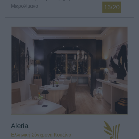
Μικρολίμανο
16/20
Aleria
Ελληνική Σύγχρονη Κουζίνα