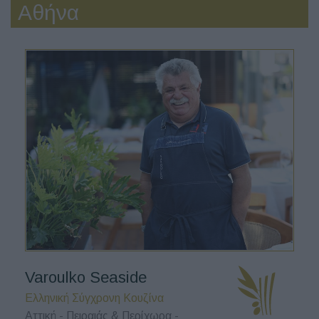
Αθήνα
Varoulko Seaside
Ελληνική Σύγχρονη Κουζίνα
Αττική - Πειραιάς & Περίχωρα -