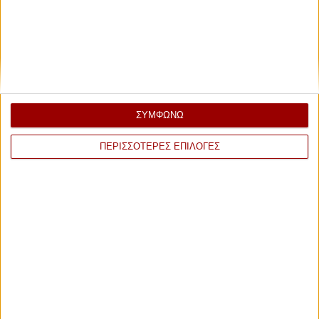
ΣΥΜΦΩΝΩ
ΠΕΡΙΣΣΟΤΕΡΕΣ ΕΠΙΛΟΓΕΣ
Γιουβετσάκια
Ελληνική παραδοσιακή κουζίνα
Αττική - Κεντρικά και Νότια
Προάστια - Μπραχάμι
14/20