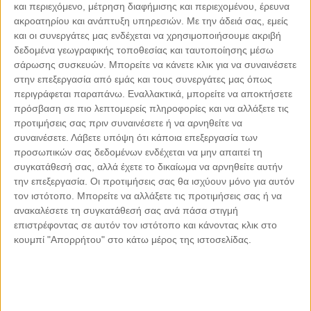
και περιεχόμενο, μέτρηση διαφήμισης και περιεχομένου, έρευνα
ακροατηρίου και ανάπτυξη υπηρεσιών.
Με την άδειά σας, εμείς
και οι συνεργάτες μας ενδέχεται να χρησιμοποιήσουμε ακριβή
Ark
δεδομένα γεωγραφικής τοποθεσίας και ταυτοποίησης μέσω
σάρωσης συσκευών. Μπορείτε να κάνετε κλικ για να συναινέσετε
Ελληνική Σύγχρονη Κουζίνα
στην επεξεργασία από εμάς και τους συνεργάτες μας όπως
Αττική - Κεντρικά και Νότια
περιγράφεται παραπάνω. Εναλλακτικά, μπορείτε να αποκτήσετε
Προάστια - Γλυφάδα
14.5/20
πρόσβαση σε πιο λεπτομερείς πληροφορίες και να αλλάξετε τις
προτιμήσεις σας πριν συναινέσετε ή να αρνηθείτε να
συναινέσετε.
Λάβετε υπόψη ότι κάποια επεξεργασία των
προσωπικών σας δεδομένων ενδέχεται να μην απαιτεί τη
συγκατάθεσή σας, αλλά έχετε το δικαίωμα να αρνηθείτε αυτήν
την επεξεργασία. Οι προτιμήσεις σας θα ισχύουν μόνο για αυτόν
τον ιστότοπο. Μπορείτε να αλλάξετε τις προτιμήσεις σας ή να
ανακαλέσετε τη συγκατάθεσή σας ανά πάσα στιγμή
επιστρέφοντας σε αυτόν τον ιστότοπο και κάνοντας κλικ στο
κουμπί "Απορρήτου" στο κάτω μέρος της ιστοσελίδας.