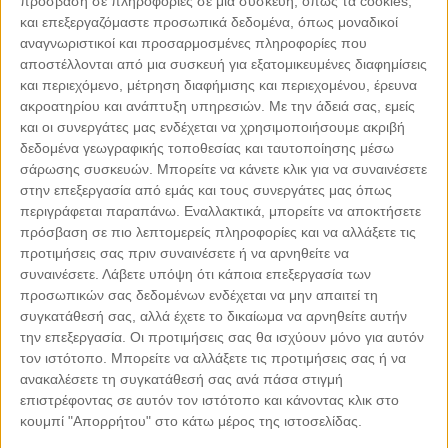
πρόσβαση σε πληροφορίες σε μια συσκευή, όπως τα cookies,
και επεξεργαζόμαστε προσωπικά δεδομένα, όπως μοναδικοί
αναγνωριστικοί και προσαρμοσμένες πληροφορίες που
αποστέλλονται από μια συσκευή για εξατομικευμένες διαφημίσεις
και περιεχόμενο, μέτρηση διαφήμισης και περιεχομένου, έρευνα
ακροατηρίου και ανάπτυξη υπηρεσιών.
Με την άδειά σας, εμείς
και οι συνεργάτες μας ενδέχεται να χρησιμοποιήσουμε ακριβή
δεδομένα γεωγραφικής τοποθεσίας και ταυτοποίησης μέσω
σάρωσης συσκευών. Μπορείτε να κάνετε κλικ για να συναινέσετε
στην επεξεργασία από εμάς και τους συνεργάτες μας όπως
Leaflet
| ©
OpenStreetMap
contributors
περιγράφεται παραπάνω. Εναλλακτικά, μπορείτε να αποκτήσετε
πρόσβαση σε πιο λεπτομερείς πληροφορίες και να αλλάξετε τις
προτιμήσεις σας πριν συναινέσετε ή να αρνηθείτε να
συναινέσετε.
Λάβετε υπόψη ότι κάποια επεξεργασία των
προσωπικών σας δεδομένων ενδέχεται να μην απαιτεί τη
ΜΕ ΤΗΝ ΥΠΟΣΤΗΡΙΞΗ
συγκατάθεσή σας, αλλά έχετε το δικαίωμα να αρνηθείτε αυτήν
την επεξεργασία. Οι προτιμήσεις σας θα ισχύουν μόνο για αυτόν
τον ιστότοπο. Μπορείτε να αλλάξετε τις προτιμήσεις σας ή να
ανακαλέσετε τη συγκατάθεσή σας ανά πάσα στιγμή
επιστρέφοντας σε αυτόν τον ιστότοπο και κάνοντας κλικ στο
κουμπί "Απορρήτου" στο κάτω μέρος της ιστοσελίδας.