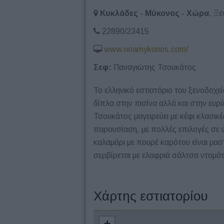
Κυκλάδες - Μύκονος - Χώρα
, Ξ
22890/23415
www.noamykonos.com/
Σεφ:
Παναγιώτης Τσουκάτος
Το ελληνικό εστιατόριο του ξενοδοχε
δίπλα στην πισίνα αλλά και στην ευ
Τσουκάτος μαγειρεύει με κέφι κλασικέ
παρουσίαση, με πολλές επιλογές σε ψ
καλαμάρι με πουρέ καρότου είναι μασ
σερβίρεται με ελαφριά σάλτσα ντομάτ
Χάρτης εστιατορίου
+