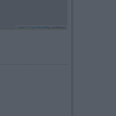
Leaflet
| ©
OpenStreetMap
contributors