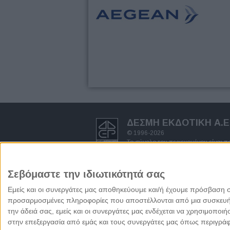
ΔΕΣΜΗ ΕΚΔΟΤΙΚΗ A.E
© 1996-2026
Το σύνολο του περιεχομένου είναι 
δημοσιογραφικής έρευνας και προστ
πνευματικών δικαιωμάτων.
Απαγορεύεται η αντιγραφή ολόκληρ
Σεβόμαστε την ιδιωτικότητά σας
γραπτή άδεια του Εκδότη.
Όροι χρήσης - πολιτική προστασία
Εμείς και οι συνεργάτες μας αποθηκεύουμε και/ή έχουμε πρόσβαση 
προσαρμοσμένες πληροφορίες που αποστέλλονται από μια συσκευή γι
την άδειά σας, εμείς και οι συνεργάτες μας ενδέχεται να χρησιμοπ
στην επεξεργασία από εμάς και τους συνεργάτες μας όπως περιγράφ