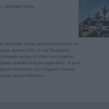
εν. «Mykonian Kyma»
ίου «Myconian Kyma» μοιράζει τα τραπέζια του
ρύχωρη, φωτεινή σάλα. Ο σεφ Παναγιώτης
ς ελληνικές γεύσεις σε απλή ή πιο σύγχρονη
αρικά, κρεατικά αλλά και vegan πιάτα. Το ψητό
τιχωτό και γευστικό, και ο ζουμερός κόκορας
ας και τριμμένο ανθότυρο.