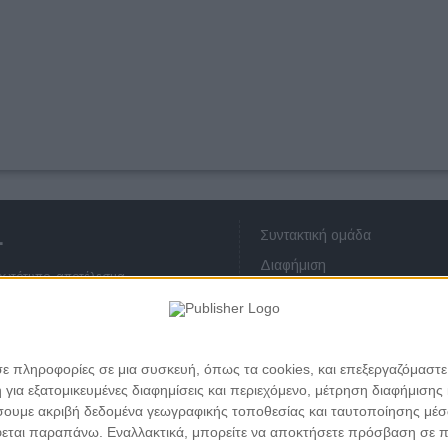
Συντακτική ομάδα
.
Διαφήμιση
πρωτότυπο, αποτέλεσμα
Οικονομικά στοιχεία
ατεύεται από τους νόμους περί
Επικοινωνία
ου ή μέρους αυτού χωρίς προηγούμενη
ς προσωπικών δεδομένων
σε πληροφορίες σε μια συσκευή, όπως τα cookies, και επεξεργαζόμαστ
α εξατομικευμένες διαφημίσεις και περιεχόμενο, μέτρηση διαφήμισης 
οιήσουμε ακριβή δεδομένα γεωγραφικής τοποθεσίας και ταυτοποίησης μέ
εται παραπάνω. Εναλλακτικά, μπορείτε να αποκτήσετε πρόσβαση σε πιο