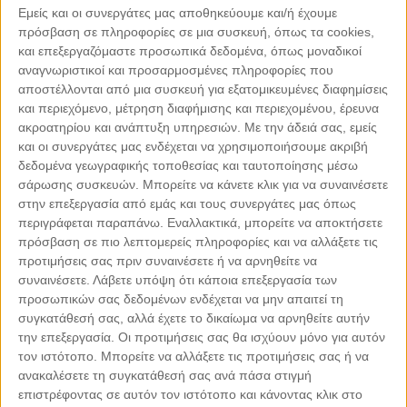
Εμείς και οι συνεργάτες μας αποθηκεύουμε και/ή έχουμε
πρόσβαση σε πληροφορίες σε μια συσκευή, όπως τα cookies,
και επεξεργαζόμαστε προσωπικά δεδομένα, όπως μοναδικοί
αναγνωριστικοί και προσαρμοσμένες πληροφορίες που
αποστέλλονται από μια συσκευή για εξατομικευμένες διαφημίσεις
και περιεχόμενο, μέτρηση διαφήμισης και περιεχομένου, έρευνα
ακροατηρίου και ανάπτυξη υπηρεσιών.
Με την άδειά σας, εμείς
και οι συνεργάτες μας ενδέχεται να χρησιμοποιήσουμε ακριβή
δεδομένα γεωγραφικής τοποθεσίας και ταυτοποίησης μέσω
σάρωσης συσκευών. Μπορείτε να κάνετε κλικ για να συναινέσετε
στην επεξεργασία από εμάς και τους συνεργάτες μας όπως
περιγράφεται παραπάνω. Εναλλακτικά, μπορείτε να αποκτήσετε
πρόσβαση σε πιο λεπτομερείς πληροφορίες και να αλλάξετε τις
προτιμήσεις σας πριν συναινέσετε ή να αρνηθείτε να
συναινέσετε.
Λάβετε υπόψη ότι κάποια επεξεργασία των
Leaflet
| ©
OpenStreetMap
contributors
προσωπικών σας δεδομένων ενδέχεται να μην απαιτεί τη
συγκατάθεσή σας, αλλά έχετε το δικαίωμα να αρνηθείτε αυτήν
την επεξεργασία. Οι προτιμήσεις σας θα ισχύουν μόνο για αυτόν
τον ιστότοπο. Μπορείτε να αλλάξετε τις προτιμήσεις σας ή να
ανακαλέσετε τη συγκατάθεσή σας ανά πάσα στιγμή
ΜΕ ΤΗΝ ΥΠΟΣΤΗΡΙΞΗ
επιστρέφοντας σε αυτόν τον ιστότοπο και κάνοντας κλικ στο