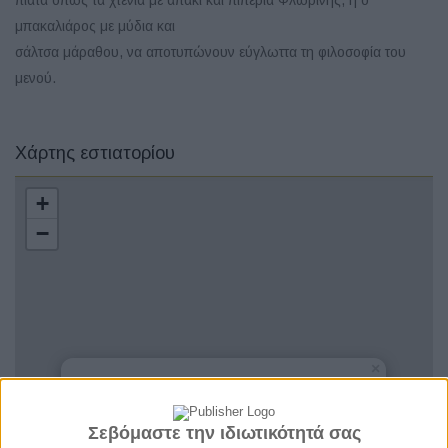
πιάτα όπως τα χτένια με απάκι και πιπεριά Φλωρίνης, ή ο
μπακαλιάρος με μύδια και
σάλτσα μάραθου, να αποτυπώνουν εύγλωττα τη φιλοσοφία του
μενού.
Χάρτης εστιατορίου
+
−
×
The Gelsomino Restaurant
Δωδεκάνησα - Κως
Σεβόμαστε την ιδιωτικότητά σας