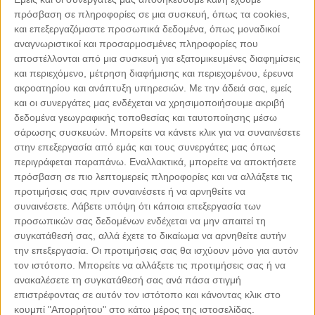
πρόσβαση σε πληροφορίες σε μια συσκευή, όπως τα cookies,
και επεξεργαζόμαστε προσωπικά δεδομένα, όπως μοναδικοί
αναγνωριστικοί και προσαρμοσμένες πληροφορίες που
αποστέλλονται από μια συσκευή για εξατομικευμένες διαφημίσεις
και περιεχόμενο, μέτρηση διαφήμισης και περιεχομένου, έρευνα
ακροατηρίου και ανάπτυξη υπηρεσιών.
Με την άδειά σας, εμείς
και οι συνεργάτες μας ενδέχεται να χρησιμοποιήσουμε ακριβή
δεδομένα γεωγραφικής τοποθεσίας και ταυτοποίησης μέσω
σάρωσης συσκευών. Μπορείτε να κάνετε κλικ για να συναινέσετε
στην επεξεργασία από εμάς και τους συνεργάτες μας όπως
περιγράφεται παραπάνω. Εναλλακτικά, μπορείτε να αποκτήσετε
πρόσβαση σε πιο λεπτομερείς πληροφορίες και να αλλάξετε τις
Leaflet
| ©
OpenStreetMap
contributors
προτιμήσεις σας πριν συναινέσετε ή να αρνηθείτε να
συναινέσετε.
Λάβετε υπόψη ότι κάποια επεξεργασία των
προσωπικών σας δεδομένων ενδέχεται να μην απαιτεί τη
συγκατάθεσή σας, αλλά έχετε το δικαίωμα να αρνηθείτε αυτήν
την επεξεργασία. Οι προτιμήσεις σας θα ισχύουν μόνο για αυτόν
ΜΕ ΤΗΝ ΥΠΟΣΤΗΡΙΞΗ
τον ιστότοπο. Μπορείτε να αλλάξετε τις προτιμήσεις σας ή να
ανακαλέσετε τη συγκατάθεσή σας ανά πάσα στιγμή
επιστρέφοντας σε αυτόν τον ιστότοπο και κάνοντας κλικ στο
κουμπί "Απορρήτου" στο κάτω μέρος της ιστοσελίδας.