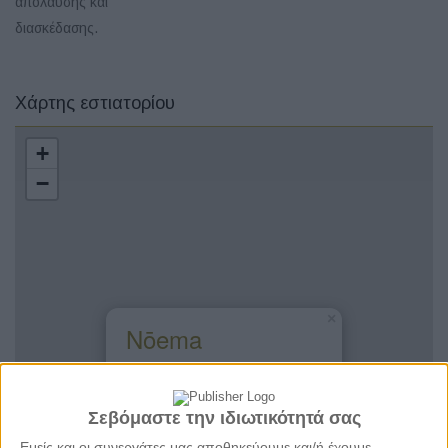
απόλαυσης και
διασκέδασης.
Χάρτης εστιατορίου
+
−
×
Nōema
Κυκλάδες - Μύκονος - Χώρα
Σεβόμαστε την ιδιωτικότητά σας
Εμείς και οι συνεργάτες μας αποθηκεύουμε και/ή έχουμε