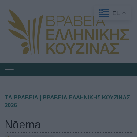
EL
Πλοήγηση
στα
Βραβεία
Ελληνικής
ΤΑ ΒΡΑΒΕΙΑ | ΒΡΑΒΕΙΑ ΕΛΛΗΝΙΚΗΣ ΚΟΥΖΙΝΑΣ
2026
Κουζίνας
Nōema