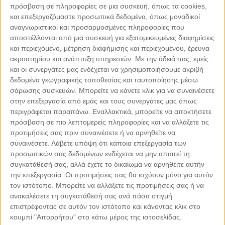
πρόσβαση σε πληροφορίες σε μια συσκευή, όπως τα cookies,
και επεξεργαζόμαστε προσωπικά δεδομένα, όπως μοναδικοί
αναγνωριστικοί και προσαρμοσμένες πληροφορίες που
αποστέλλονται από μια συσκευή για εξατομικευμένες διαφημίσεις
και περιεχόμενο, μέτρηση διαφήμισης και περιεχομένου, έρευνα
ακροατηρίου και ανάπτυξη υπηρεσιών.
Με την άδειά σας, εμείς
και οι συνεργάτες μας ενδέχεται να χρησιμοποιήσουμε ακριβή
δεδομένα γεωγραφικής τοποθεσίας και ταυτοποίησης μέσω
σάρωσης συσκευών. Μπορείτε να κάνετε κλικ για να συναινέσετε
στην επεξεργασία από εμάς και τους συνεργάτες μας όπως
περιγράφεται παραπάνω. Εναλλακτικά, μπορείτε να αποκτήσετε
Leaflet
| ©
OpenStreetMap
contributors
πρόσβαση σε πιο λεπτομερείς πληροφορίες και να αλλάξετε τις
προτιμήσεις σας πριν συναινέσετε ή να αρνηθείτε να
συναινέσετε.
Λάβετε υπόψη ότι κάποια επεξεργασία των
προσωπικών σας δεδομένων ενδέχεται να μην απαιτεί τη
συγκατάθεσή σας, αλλά έχετε το δικαίωμα να αρνηθείτε αυτήν
την επεξεργασία. Οι προτιμήσεις σας θα ισχύουν μόνο για αυτόν
ΜΕ ΤΗΝ ΥΠΟΣΤΗΡΙΞΗ
τον ιστότοπο. Μπορείτε να αλλάξετε τις προτιμήσεις σας ή να
ανακαλέσετε τη συγκατάθεσή σας ανά πάσα στιγμή
επιστρέφοντας σε αυτόν τον ιστότοπο και κάνοντας κλικ στο
κουμπί "Απορρήτου" στο κάτω μέρος της ιστοσελίδας.