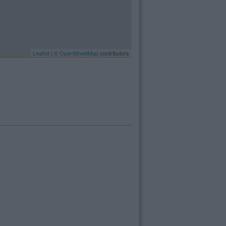
Leaflet
| ©
OpenStreetMap
contributors