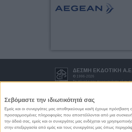
ΔΕΣΜΗ ΕΚΔΟΤΙΚΗ A.E
© 1996-2026
Το σύνολο του περιεχομένου είναι 
δημοσιογραφικής έρευνας και προστ
πνευματικών δικαιωμάτων.
Απαγορεύεται η αντιγραφή ολόκληρ
Σεβόμαστε την ιδιωτικότητά σας
γραπτή άδεια του Εκδότη.
Όροι χρήσης - πολιτική προστασία
Εμείς και οι συνεργάτες μας αποθηκεύουμε και/ή έχουμε πρόσβαση 
προσαρμοσμένες πληροφορίες που αποστέλλονται από μια συσκευή γι
την άδειά σας, εμείς και οι συνεργάτες μας ενδέχεται να χρησιμοπ
στην επεξεργασία από εμάς και τους συνεργάτες μας όπως περιγράφ