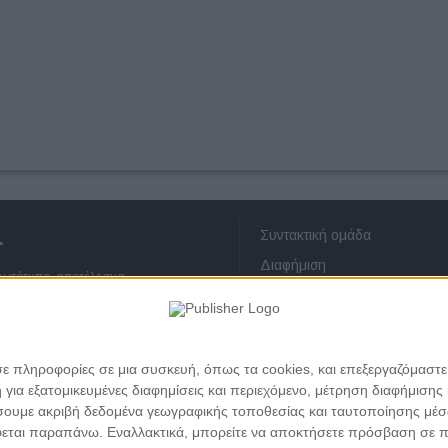
Συντακτική ομάδα
.
Διαφήμιση
πρωτότυπο, αποτέλεσμα
Οικονομικά στοιχεία
ατεύεται από τους νόμους περί
Επικοινωνία
ου ή μέρους αυτού χωρίς προηγούμενη
ς προσωπικών δεδομένων
σε πληροφορίες σε μια συσκευή, όπως τα cookies, και επεξεργαζόμαστ
α εξατομικευμένες διαφημίσεις και περιεχόμενο, μέτρηση διαφήμισης 
οιήσουμε ακριβή δεδομένα γεωγραφικής τοποθεσίας και ταυτοποίησης μέ
εται παραπάνω. Εναλλακτικά, μπορείτε να αποκτήσετε πρόσβαση σε πιο