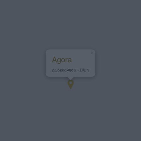
×
Agora
Δωδεκάνησα - Σύμη