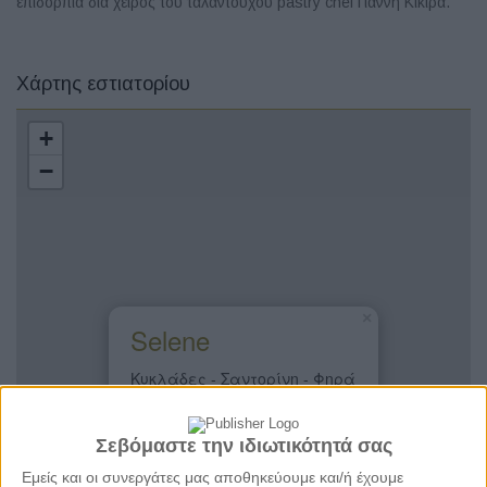
επιδόρπια διά χειρός του ταλαντούχου pastry chef Γιάννη Κίκιρα.
Χάρτης εστιατορίου
+
−
×
Selene
Κυκλάδες - Σαντορίνη - Φηρά
Σεβόμαστε την ιδιωτικότητά σας
Εμείς και οι συνεργάτες μας αποθηκεύουμε και/ή έχουμε