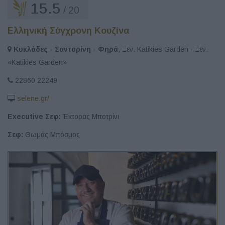
15.5
/ 20
Ελληνική Σύγχρονη Κουζίνα
Κυκλάδες - Σαντορίνη - Φηρά
, Ξεν. Katikies Garden - Ξεν.
«Katikies Garden»
22860 22249
selene.gr/
Executive Σεφ:
Έκτoρας Μποτρίνι
Σεφ:
Θωμάς Μπόσμος