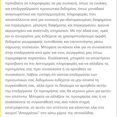
πρόσβαση σε πληροφορίες σε μια συσκευή, όπως τα cookies,
και επεξεργαζόμαστε προσωπικά δεδομένα, όπως μοναδικοί
αναγνωριστικοί και προσαρμοσμένες πληροφορίες που
αποστέλλονται από μια συσκευή για εξατομικευμένες διαφημίσεις
και περιεχόμενο, μέτρηση διαφήμισης και περιεχομένου, έρευνα
ακροατηρίου και ανάπτυξη υπηρεσιών.
Με την άδειά σας, εμείς
και οι συνεργάτες μας ενδέχεται να χρησιμοποιήσουμε ακριβή
δεδομένα γεωγραφικής τοποθεσίας και ταυτοποίησης μέσω
σάρωσης συσκευών. Μπορείτε να κάνετε κλικ για να συναινέσετε
στην επεξεργασία από εμάς και τους συνεργάτες μας όπως
περιγράφεται παραπάνω. Εναλλακτικά, μπορείτε να αποκτήσετε
Leaflet
| ©
OpenStreetMap
contributors
πρόσβαση σε πιο λεπτομερείς πληροφορίες και να αλλάξετε τις
προτιμήσεις σας πριν συναινέσετε ή να αρνηθείτε να
συναινέσετε.
Λάβετε υπόψη ότι κάποια επεξεργασία των
προσωπικών σας δεδομένων ενδέχεται να μην απαιτεί τη
συγκατάθεσή σας, αλλά έχετε το δικαίωμα να αρνηθείτε αυτήν
την επεξεργασία. Οι προτιμήσεις σας θα ισχύουν μόνο για αυτόν
ΜΕ ΤΗΝ ΥΠΟΣΤΗΡΙΞΗ
τον ιστότοπο. Μπορείτε να αλλάξετε τις προτιμήσεις σας ή να
ανακαλέσετε τη συγκατάθεσή σας ανά πάσα στιγμή
επιστρέφοντας σε αυτόν τον ιστότοπο και κάνοντας κλικ στο
κουμπί "Απορρήτου" στο κάτω μέρος της ιστοσελίδας.