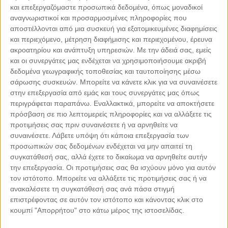
και επεξεργαζόμαστε προσωπικά δεδομένα, όπως μοναδικοί
αναγνωριστικοί και προσαρμοσμένες πληροφορίες που
αποστέλλονται από μια συσκευή για εξατομικευμένες διαφημίσεις
και περιεχόμενο, μέτρηση διαφήμισης και περιεχομένου, έρευνα
ακροατηρίου και ανάπτυξη υπηρεσιών.
Με την άδειά σας, εμείς
και οι συνεργάτες μας ενδέχεται να χρησιμοποιήσουμε ακριβή
δεδομένα γεωγραφικής τοποθεσίας και ταυτοποίησης μέσω
σάρωσης συσκευών. Μπορείτε να κάνετε κλικ για να συναινέσετε
Leaflet
| ©
OpenStreetMap
contributors
στην επεξεργασία από εμάς και τους συνεργάτες μας όπως
περιγράφεται παραπάνω. Εναλλακτικά, μπορείτε να αποκτήσετε
πρόσβαση σε πιο λεπτομερείς πληροφορίες και να αλλάξετε τις
προτιμήσεις σας πριν συναινέσετε ή να αρνηθείτε να
συναινέσετε.
Λάβετε υπόψη ότι κάποια επεξεργασία των
προσωπικών σας δεδομένων ενδέχεται να μην απαιτεί τη
ΜΕ ΤΗΝ ΥΠΟΣΤΗΡΙΞΗ
συγκατάθεσή σας, αλλά έχετε το δικαίωμα να αρνηθείτε αυτήν
την επεξεργασία. Οι προτιμήσεις σας θα ισχύουν μόνο για αυτόν
τον ιστότοπο. Μπορείτε να αλλάξετε τις προτιμήσεις σας ή να
ανακαλέσετε τη συγκατάθεσή σας ανά πάσα στιγμή
επιστρέφοντας σε αυτόν τον ιστότοπο και κάνοντας κλικ στο
κουμπί "Απορρήτου" στο κάτω μέρος της ιστοσελίδας.