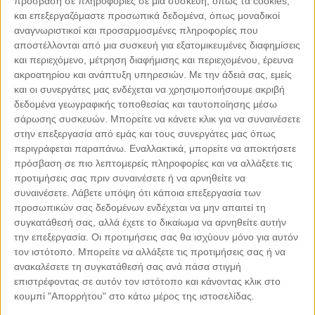
πρόσβαση σε πληροφορίες σε μια συσκευή, όπως τα cookies,
και επεξεργαζόμαστε προσωπικά δεδομένα, όπως μοναδικοί
αναγνωριστικοί και προσαρμοσμένες πληροφορίες που
αποστέλλονται από μια συσκευή για εξατομικευμένες διαφημίσεις
και περιεχόμενο, μέτρηση διαφήμισης και περιεχομένου, έρευνα
ακροατηρίου και ανάπτυξη υπηρεσιών.
Με την άδειά σας, εμείς
και οι συνεργάτες μας ενδέχεται να χρησιμοποιήσουμε ακριβή
δεδομένα γεωγραφικής τοποθεσίας και ταυτοποίησης μέσω
σάρωσης συσκευών. Μπορείτε να κάνετε κλικ για να συναινέσετε
στην επεξεργασία από εμάς και τους συνεργάτες μας όπως
Leaflet
| ©
OpenStreetMap
contributors
περιγράφεται παραπάνω. Εναλλακτικά, μπορείτε να αποκτήσετε
πρόσβαση σε πιο λεπτομερείς πληροφορίες και να αλλάξετε τις
προτιμήσεις σας πριν συναινέσετε ή να αρνηθείτε να
συναινέσετε.
Λάβετε υπόψη ότι κάποια επεξεργασία των
προσωπικών σας δεδομένων ενδέχεται να μην απαιτεί τη
ΜΕ ΤΗΝ ΥΠΟΣΤΗΡΙΞΗ
συγκατάθεσή σας, αλλά έχετε το δικαίωμα να αρνηθείτε αυτήν
την επεξεργασία. Οι προτιμήσεις σας θα ισχύουν μόνο για αυτόν
τον ιστότοπο. Μπορείτε να αλλάξετε τις προτιμήσεις σας ή να
ανακαλέσετε τη συγκατάθεσή σας ανά πάσα στιγμή
επιστρέφοντας σε αυτόν τον ιστότοπο και κάνοντας κλικ στο
κουμπί "Απορρήτου" στο κάτω μέρος της ιστοσελίδας.