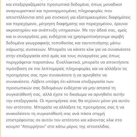
και επεξεργαζόμαστε προσωπικά δεδομένα, όπως μοναδικοί
αναγνωριστικοί και προσαρμοσμένες πληροφορίες που
αποστέλλονται από μια συσκευή για εξατομικευμένες διαφημίσεις
και περιεχόμενο, μέτρηση διαφήμισης και περιεχομένου, έρευνα
ακροατηρίου και ανάπτυξη υπηρεσιών.
Με την άδειά σας, εμείς
και οι συνεργάτες μας ενδέχεται να χρησιμοποιήσουμε ακριβή
δεδομένα γεωγραφικής τοποθεσίας και ταυτοποίησης μέσω
σάρωσης συσκευών. Μπορείτε να κάνετε κλικ για να συναινέσετε
Leaflet
| ©
OpenStreetMap
contributors
στην επεξεργασία από εμάς και τους συνεργάτες μας όπως
περιγράφεται παραπάνω. Εναλλακτικά, μπορείτε να αποκτήσετε
πρόσβαση σε πιο λεπτομερείς πληροφορίες και να αλλάξετε τις
προτιμήσεις σας πριν συναινέσετε ή να αρνηθείτε να
συναινέσετε.
Λάβετε υπόψη ότι κάποια επεξεργασία των
προσωπικών σας δεδομένων ενδέχεται να μην απαιτεί τη
ΜΕ ΤΗΝ ΥΠΟΣΤΗΡΙΞΗ
συγκατάθεσή σας, αλλά έχετε το δικαίωμα να αρνηθείτε αυτήν
την επεξεργασία. Οι προτιμήσεις σας θα ισχύουν μόνο για αυτόν
τον ιστότοπο. Μπορείτε να αλλάξετε τις προτιμήσεις σας ή να
ανακαλέσετε τη συγκατάθεσή σας ανά πάσα στιγμή
επιστρέφοντας σε αυτόν τον ιστότοπο και κάνοντας κλικ στο
κουμπί "Απορρήτου" στο κάτω μέρος της ιστοσελίδας.