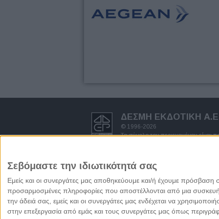
ΔΕΣΜΗ ΕΚΔΟΤΙΚΗ A.E
© 1996-2026
Το σύνολο του περιεχομένου είναι 
δημοσιογραφικής έρευνας και προστ
πνευματικών δικαιωμάτων.
Απαγορεύεται η αντιγραφή ολόκληρ
Σεβόμαστε την ιδιωτικότητά σας
γραπτή άδεια του Εκδότη.
Όροι χρήσης - πολιτική προστασία
Εμείς και οι συνεργάτες μας αποθηκεύουμε και/ή έχουμε πρόσβαση 
προσαρμοσμένες πληροφορίες που αποστέλλονται από μια συσκευή γι
την άδειά σας, εμείς και οι συνεργάτες μας ενδέχεται να χρησιμοπ
στην επεξεργασία από εμάς και τους συνεργάτες μας όπως περιγράφ