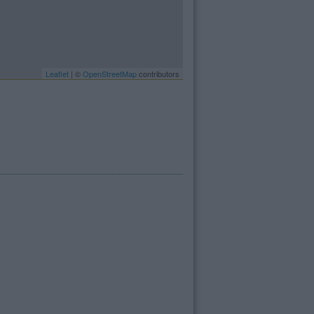
Leaflet
| ©
OpenStreetMap
contributors