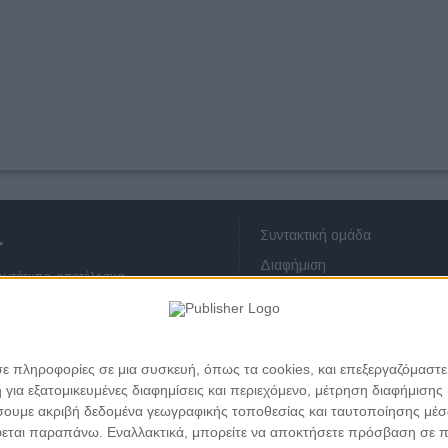
Συντακτική ομάδα
.
Διαφήμιση
πρωτότυπο, αποτέλεσμα
Οικονομικά στοιχεία
ατεύεται από τους νόμους περί
Επικοινωνία
ου ή μέρους αυτού χωρίς προηγούμενη
ς προσωπικών δεδομένων
σε πληροφορίες σε μια συσκευή, όπως τα cookies, και επεξεργαζόμαστ
α εξατομικευμένες διαφημίσεις και περιεχόμενο, μέτρηση διαφήμισης 
οιήσουμε ακριβή δεδομένα γεωγραφικής τοποθεσίας και ταυτοποίησης μέ
εται παραπάνω. Εναλλακτικά, μπορείτε να αποκτήσετε πρόσβαση σε πιο