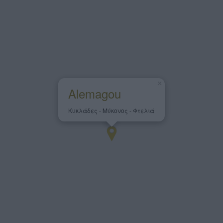
×
Alemagou
Κυκλάδες - Μύκονος - Φτελιά