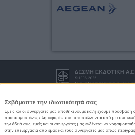
ΔΕΣΜΗ ΕΚΔΟΤΙΚΗ A.E
© 1996-2026
Το σύνολο του περιεχομένου είναι 
δημοσιογραφικής έρευνας και προστ
πνευματικών δικαιωμάτων.
Απαγορεύεται η αντιγραφή ολόκληρ
Σεβόμαστε την ιδιωτικότητά σας
γραπτή άδεια του Εκδότη.
Όροι χρήσης - πολιτική προστασία
Εμείς και οι συνεργάτες μας αποθηκεύουμε και/ή έχουμε πρόσβαση 
προσαρμοσμένες πληροφορίες που αποστέλλονται από μια συσκευή γι
την άδειά σας, εμείς και οι συνεργάτες μας ενδέχεται να χρησιμοπ
στην επεξεργασία από εμάς και τους συνεργάτες μας όπως περιγράφ