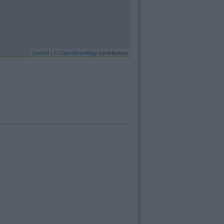
Leaflet
| ©
OpenStreetMap
contributors