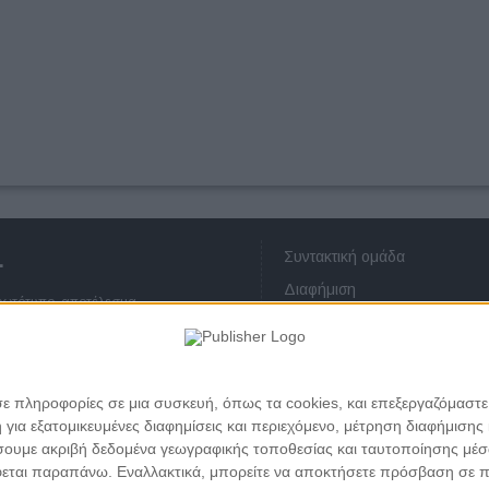
Συντακτική ομάδα
.
Διαφήμιση
πρωτότυπο, αποτέλεσμα
Οικονομικά στοιχεία
ατεύεται από τους νόμους περί
Επικοινωνία
ου ή μέρους αυτού χωρίς προηγούμενη
ς προσωπικών δεδομένων
σε πληροφορίες σε μια συσκευή, όπως τα cookies, και επεξεργαζόμαστ
α εξατομικευμένες διαφημίσεις και περιεχόμενο, μέτρηση διαφήμισης 
οιήσουμε ακριβή δεδομένα γεωγραφικής τοποθεσίας και ταυτοποίησης μέ
εται παραπάνω. Εναλλακτικά, μπορείτε να αποκτήσετε πρόσβαση σε πιο