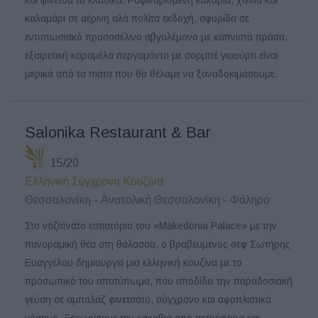
καλαμάρι σε αέρινη αλά πολίτα εκδοχή, σφυρίδα σε
εντυπωσιακό πρασοσέλινο αβγολέμονο με καπνιστά πράσα,
εξαιρετική καραμέλα περγαμόντο με σορμπέ γιαούρτι είναι
μερικά από τα πιάτα που θα θέλαμε να ξαναδοκιμάσουμε.
Salonika Restaurant & Bar
15/20
Ελληνική Σύγχρονη Κουζίνα
Θεσσαλονίκη - Ανατολική Θεσσαλονίκη - Φάληρο
Στο ντιζαϊνάτο εστιατόριο του «Makedonia Palace» με την
πανοραμική θέα στη θάλασσα, ο βραβευμένος σεφ Σωτήρης
Ευαγγέλου δημιουργεί μια ελληνική κουζίνα με το
προσωπικό του αποτύπωμα, που αποδίδει την παραδοσιακή
γεύση σε αμπαλάζ φινετσάτο, σύγχρονο και αφοπλιστικά
νόστιμο. Ξεχωρίσαμε την κακαβιά από πετρόψαρα και