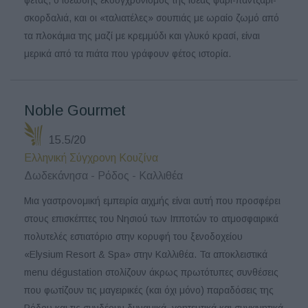
σκορδαλιά, και οι «ταλιατέλες» σουπιάς με ωραίο ζωμό από
τα πλοκάμια της μαζί με κρεμμύδι και γλυκό κρασί, είναι
μερικά από τα πιάτα που γράφουν φέτος ιστορία.
Noble Gourmet
15.5/20
Ελληνική Σύγχρονη Κουζίνα
Δωδεκάνησα - Ρόδος - Καλλιθέα
Μια γαστρονομική εμπειρία αιχμής είναι αυτή που προσφέρει
στους επισκέπτες του Νησιού των Ιπποτών το ατμοσφαιρικά
πολυτελές εστιατόριο στην κορυφή του ξενοδοχείου
«Elysium Resort & Spa» στην Καλλιθέα. Τα αποκλειστικά
menu dégustation στολίζουν άκρως πρωτότυπες συνθέσεις
που φωτίζουν τις μαγειρικές (και όχι μόνο) παραδόσεις της
Ρόδου και τις συνδέουν δυναμικά, γοητευτικά και συγκινητικά