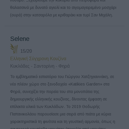
θαλασσινά με δυνατό αγιολί και το σιγομαγειρεμένο μοσχάρι
(ουρά) στην κατσαρόλα με κριθαράκι και τυρί Σαν Μιχάλη.
Selene
15/20
Ελληνική Σύγχρονη Κουζίνα
Κυκλάδες - Σαντορίνη - Φηρά
Το εμβληματικό εστιατόριο του Γιώργου Χατζηγιαννάκη, σε
νέο πλέον χώρο στο ξενοδοχείο «Katikies Garden» στα
Φηρά, συνεχίζει την πορεία του στα μονοπάτια της
δημιουργικής ελληνικής κουζίνας, δίνοντας έμφαση σε
επίλεκτα υλικά των Κυκλάδων. Το 2019 Θοδωρής
Παπανικολάου παρουσίασε μια σειρά από πιάτα με κύρια
χαρακτηριστικά τη φινέτσα και τη γευστική αρμονία, όπως η
σαντορινιά κονσέρβα ντομάτας (ποικιλία από ντομάτες,