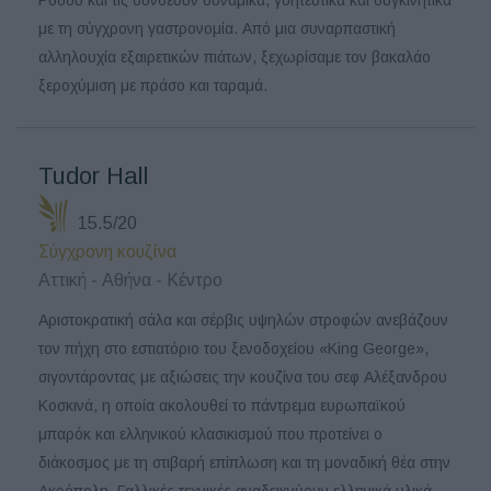
με τη σύγχρονη γαστρονομία. Από μια συναρπαστική
αλληλουχία εξαιρετικών πιάτων, ξεχωρίσαμε τον βακαλάο
ξεροχύμιση με πράσο και ταραμά.
Tudor Hall
15.5/20
Σύγχρονη κουζίνα
Αττική - Αθήνα - Κέντρο
Αριστοκρατική σάλα και σέρβις υψηλών στροφών ανεβάζουν
τον πήχη στο εστιατόριο του ξενοδοχείου «King George»,
σιγοντάροντας με αξιώσεις την κουζίνα του σεφ Αλέξανδρου
Κοσκινά, η οποία ακολουθεί το πάντρεμα ευρωπαϊκού
μπαρόκ και ελληνικού κλασικισμού που προτείνει ο
διάκοσμος με τη στιβαρή επίπλωση και τη μοναδική θέα στην
Ακρόπολη. Γαλλικές τεχνικές αναδεικνύουν ελληνικά υλικά