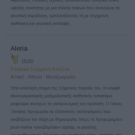
υψηλής ποιότητας με μια παλέτα πιάτων που ανανεώνει τη
γευστική παράδοση, εμπλουτίζοντάς τη με σύγχρονη
αισθητική και γευστική αντίληψη.
Aleria
15/20
Ελληνική Σύγχρονη Κουζίνα
Αττική - Αθήνα - Μεταξουργείο
Στην καλύτερη στιγμή της 13χρονης πορείας του, το κομψό
ιδιοσυγκρασιακής μαξιμαλιστικής αισθητικής εστιατόριο
ραφινάρει συνεχώς τη γαστρονομική του πρόταση. Ο Γκίκας
Ξενάκης προχωράει σε ελληνικούς νεολογισμούς που
ανεβάζουν τον πήχη με δημιουργίες όπως το προχωρημένο
post-mama «γιουβαρλάκι» ταρτάρ, οι μεγάλης
συναισθηματικής δύναμης και γευστικής αξίας «πατάτες στη