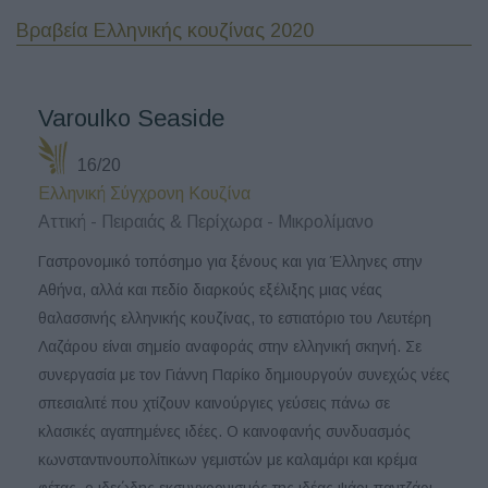
Βραβεία Ελληνικής κουζίνας 2020
Varoulko Seaside
16/20
Ελληνική Σύγχρονη Κουζίνα
Αττική - Πειραιάς & Περίχωρα - Μικρολίμανο
Γαστρονομικό τοπόσημο για ξένους και για Έλληνες στην
Αθήνα, αλλά και πεδίο διαρκούς εξέλιξης μιας νέας
θαλασσινής ελληνικής κουζίνας, το εστιατόριο του Λευτέρη
Λαζάρου είναι σημείο αναφοράς στην ελληνική σκηνή. Σε
συνεργασία με τον Γιάννη Παρίκο δημιουργούν συνεχώς νέες
σπεσιαλιτέ που χτίζουν καινούργιες γεύσεις πάνω σε
κλασικές αγαπημένες ιδέες. Ο καινοφανής συνδυασμός
κωνσταντινουπολίτικων γεμιστών με καλαμάρι και κρέμα
φέτας, ο ιδεώδης εκσυγχρονισμός της ιδέας ψάρι-παντζάρι-