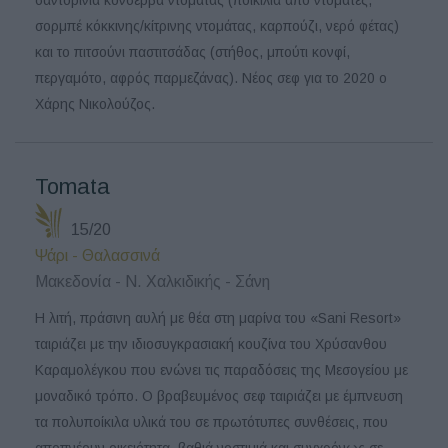
σορμπέ κόκκινης/κίτρινης ντομάτας, καρπούζι, νερό φέτας)
και το πιτσούνι παστιτσάδας (στήθος, μπούτι κονφί,
περγαμότο, αφρός παρμεζάνας). Νέος σεφ για το 2020 ο
Χάρης Νικολούζος.
Tomata
15/20
Ψάρι - Θαλασσινά
Μακεδονία - Ν. Χαλκιδικής - Σάνη
Η λιτή, πράσινη αυλή με θέα στη μαρίνα του «Sani Resort»
ταιριάζει με την ιδιοσυγκρασιακή κουζίνα του Χρύσανθου
Καραμολέγκου που ενώνει τις παραδόσεις της Μεσογείου με
μοναδικό τρόπο. Ο βραβευμένος σεφ ταιριάζει με έμπνευση
τα πολυποίκιλα υλικά του σε πρωτότυπες συνθέσεις, που
αποπνέουν οικειότητα, βαθιά νοστιμιά και συγχρόνως σε