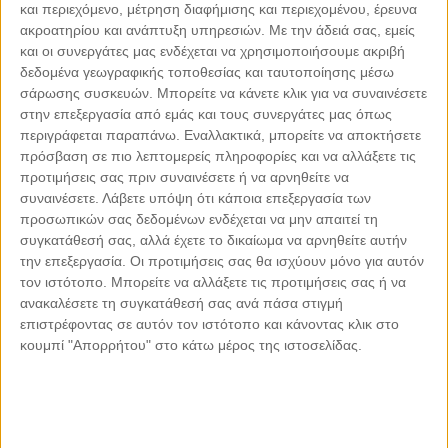
και περιεχόμενο, μέτρηση διαφήμισης και περιεχομένου, έρευνα
σεφ Παναγιώτη Τσουκάτο, δημιουργεί μοντέρνα ελληνική
ακροατηρίου και ανάπτυξη υπηρεσιών.
Με την άδειά σας, εμείς
και οι συνεργάτες μας ενδέχεται να χρησιμοποιήσουμε ακριβή
κουζίνα που δεν χάνει τη βάση της. Ο Τσουκάτος,
δεδομένα γεωγραφικής τοποθεσίας και ταυτοποίησης μέσω
παθιασμένος, στιβαρός και λάτρης της ελληνικής
σάρωσης συσκευών. Μπορείτε να κάνετε κλικ για να συναινέσετε
γαστρονομίας, εντυπωσιάζει με πιάτα όπως τα χτένια
στην επεξεργασία από εμάς και τους συνεργάτες μας όπως
μαριναρισμένα σε εσπεριδοειδή με αχινό, αβγοτάραχο και
περιγράφεται παραπάνω. Εναλλακτικά, μπορείτε να αποκτήσετε
καρύδια ή τον μπακαλιάρο μαριναρισμένο σε μαϊντανό με
πρόσβαση σε πιο λεπτομερείς πληροφορίες και να αλλάξετε τις
προτιμήσεις σας πριν συναινέσετε ή να αρνηθείτε να
παντζάρι, ζελέ παντζάρι, μαγιονέζα γλυκού σκόρδου και
συναινέσετε.
Λάβετε υπόψη ότι κάποια επεξεργασία των
μπρόκολο. Ψαγμένη λίστα κρασιών.
προσωπικών σας δεδομένων ενδέχεται να μην απαιτεί τη
συγκατάθεσή σας, αλλά έχετε το δικαίωμα να αρνηθείτε αυτήν
την επεξεργασία. Οι προτιμήσεις σας θα ισχύουν μόνο για αυτόν
τον ιστότοπο. Μπορείτε να αλλάξετε τις προτιμήσεις σας ή να
Bubo Fine Dining Restaurant
ανακαλέσετε τη συγκατάθεσή σας ανά πάσα στιγμή
επιστρέφοντας σε αυτόν τον ιστότοπο και κάνοντας κλικ στο
14.5/20
κουμπί "Απορρήτου" στο κάτω μέρος της ιστοσελίδας.
Ελληνική Σύγχρονη Κουζίνα
Μακεδονία - Ν. Χαλκιδικής - Βουρβουρού
Σ’ ένα χαλαρό σκηνικό μιαν ανάσα από το κύμα, ο
βραβευμένος σεφ Δημήτρης Παμπόρης εμπνέεται από την