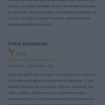
στάχτη», οι γαρίδες Κοιλάδας σε έναν φανταστικό συνδυασμό
με αμύγδαλο, κεράσι και κεφίρ ή το εξαιρετικό χριστόψαρο με
το ζωμό του μαζί με πιπεριά Φλωρίνης, ψητό καλαμπόκι,
φρέσκα φασολάκια και καρότο.
Petra Restaurant
15/20
Ελληνική Σύγχρονη Κουζίνα
Κυκλάδες - Σαντορίνη - Οία
Πάνω στο φρύδι της καλντέρας, το εστιατόριο του «Canaves
Oia Suites» προσφέρει μοναδική θέα στο ηφαίστειο. Ο σεφ
Βασίλης Ρούσσος και ο executive chef των «Canaves Oia»
Τάσος Στεφάτος δημιουργούν μια εξαιρετική μοντέρνα
ελληνική κουζίνα που διερευνά και αποδίδει με πρωτοτυπία
και φινέτσα τα κλασικά. Ραφιναρισμένη κακαβιά, χτένια και