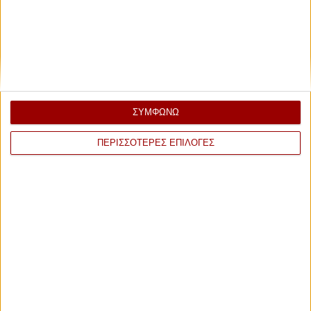
Βραβείων Ελληνικής Κουζίνας μας ταξίδεψε μέσα από 6
κομψά πιάτα στα προϊόντα και τις γεύσεις της Ελλάδας και
της Κύπρου.
Προβολή Μενού του Dinner de Gala
ΣΥΜΦΩΝΩ
ΠΕΡΙΣΣΟΤΕΡΕΣ ΕΠΙΛΟΓΕΣ
2018
Απόστολος Αλτάνης