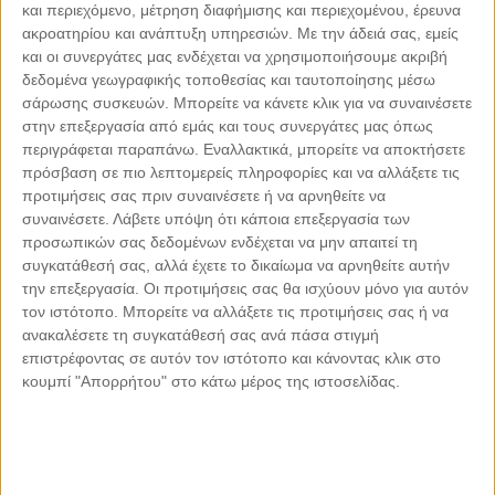
και περιεχόμενο, μέτρηση διαφήμισης και περιεχομένου, έρευνα
Makedonia Palace Hotel
ακροατηρίου και ανάπτυξη υπηρεσιών.
Με την άδειά σας, εμείς
Ελληνική κουζίνα με τα μάτια ενός Λονδρέζου
και οι συνεργάτες μας ενδέχεται να χρησιμοποιήσουμε ακριβή
δεδομένα γεωγραφικής τοποθεσίας και ταυτοποίησης μέσω
σάρωσης συσκευών. Μπορείτε να κάνετε κλικ για να συναινέσετε
Ο
Ασημάκης Χανιώτης
, ο 33χρονος σεφ του «Pied à
στην επεξεργασία από εμάς και τους συνεργάτες μας όπως
Terre», ενός από τα καλύτερα εστιατόρια του Λονδίνου που
περιγράφεται παραπάνω. Εναλλακτικά, μπορείτε να αποκτήσετε
βραβεύεται από το 1992 με αστέρια Michelin, θα
πρόσβαση σε πιο λεπτομερείς πληροφορίες και να αλλάξετε τις
δημιουργήσει το μενού της απονομής των Βραβείων
προτιμήσεις σας πριν συναινέσετε ή να αρνηθείτε να
Ελληνικής Κουζίνας 2023. Έρχεται από το πιο σταθερά
συναινέσετε.
Λάβετε υπόψη ότι κάποια επεξεργασία των
βραβευόμενο με αστέρι Michelin ανεξάρτητο εστιατόριο στη
προσωπικών σας δεδομένων ενδέχεται να μην απαιτεί τη
βρετανική πρωτεύουσα, ενώ το 2018 κέρδισε το αστέρι ως ο
συγκατάθεσή σας, αλλά έχετε το δικαίωμα να αρνηθείτε αυτήν
νεότερος σεφ που το έχει καταφέρει στο Λονδίνο και ο
την επεξεργασία. Οι προτιμήσεις σας θα ισχύουν μόνο για αυτόν
μοναδικός Έλληνας. Το 2020 ήταν ο νικητής του Βραβείου
τον ιστότοπο. Μπορείτε να αλλάξετε τις προτιμήσεις σας ή να
Γαστρονομίας στα Βραβεία των Ελλήνων του Εξωτερικού
ανακαλέσετε τη συγκατάθεσή σας ανά πάσα στιγμή
«Αργώ». Ο Χανιώτης μαγειρεύει μια συναρπαστική κουζίνα,
επιστρέφοντας σε αυτόν τον ιστότοπο και κάνοντας κλικ στο
εισάγοντας πρωτότυπες ελληνικές καινοτομίες στη γαλλική
κουμπί "Απορρήτου" στο κάτω μέρος της ιστοσελίδας.
της βάση. Τολμά, λόγου χάρη, να συνδυάζει το φουαγκρά
με τον «ταπεινό» τραχανά σε ένα signature πιάτο που το
ζητούν σταθερά οι πιστοί του πελάτες – μαζί με το εξίσου
εμβληματικό φρικασέ με κοκορέτσι! Είναι φανατικός
τροφοσυλλέκτης, κάτι που του δίδαξαν οι γονείς του στην