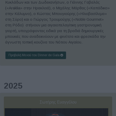
Κυκλάδων και των Δωδεκανήσων, ο Γιάννης Γαβαλάς
(«Araklia» στην Ηρακλειά), ο Μιχάλης Μάρθας («Καπάδικο»
στην Κάλυμνο), ο Κώστας Μπουγιούρης («Ηλιοβασίλεμα»
στη Σύρο) και ο Γιώργος Τρουμούχης («Noble Gourmet»
στη Ρόδο) στήνουν μια αιγαιοπελαγίτικη γαστρονομική
γιορτή, υπογράφοντας ειδικά για τη βραδιά δημιουργικές
μπουκιές που αναδεικνύουν με φινέτσα και φρεσκάδα την
άγνωστη τοπική κουζίνα του Νότιου Αιγαίου.
Προβολή Μενού του Dinner de Gala
2025
Σωτήρης Ευαγγέλου