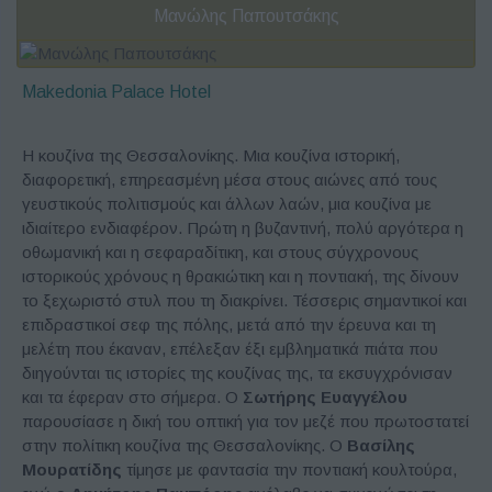
Μανώλης Παπουτσάκης
Makedonia Palace Hotel
Η κουζίνα της Θεσσαλονίκης. Μια κουζίνα ιστορική,
διαφορετική, επηρεασμένη μέσα στους αιώνες από τους
γευστικούς πολιτισμούς και άλλων λαών, μια κουζίνα με
ιδιαίτερο ενδιαφέρον. Πρώτη η βυζαντινή, πολύ αργότερα η
οθωμανική και η σεφαραδίτικη, και στους σύγχρονους
ιστορικούς χρόνους η θρακιώτικη και η ποντιακή, της δίνουν
το ξεχωριστό στυλ που τη διακρίνει. Τέσσερις σημαντικοί και
επιδραστικοί σεφ της πόλης, μετά από την έρευνα και τη
μελέτη που έκαναν, επέλεξαν έξι εμβληματικά πιάτα που
διηγούνται τις ιστορίες της κουζίνας της, τα εκσυγχρόνισαν
και τα έφεραν στο σήμερα. Ο
Σωτήρης Ευαγγέλου
παρουσίασε η δική του οπτική για τον μεζέ που πρωτοστατεί
στην πολίτικη κουζίνα της Θεσσαλονίκης. Ο
Βασίλης
Μουρατίδης
τίμησε με φαντασία την ποντιακή κουλτούρα,