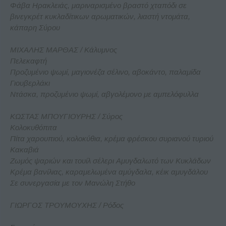
Φάβα Ηρακλειάς, μαριναρισμένο βραστό χταπόδι σε
βινεγκρέτ κυκλαδίτικων αρωματικών, λιαστή ντομάτα,
κάπαρη Σύρου
ΜΙΧΑΛΗΣ ΜΑΡΘΑΣ / Κάλυμνος
Πελεκαφτή
Προζυμένιο ψωμί, μαγιονέζα σέλινο, αβοκάντο, παλαμίδα
Γιουβερλάκι
Ντάσκα, προζυμένιο ψωμί, αβγολέμονο με αμπελόφυλλα
ΚΩΣΤΑΣ ΜΠΟΥΓΙΟΥΡΗΣ / Σύρος
Κολοκυθόπιτα
Πίτα χαρουπιού, κολοκύθια, κρέμα φρέσκου συριανού τυριού
Κακαβιά
Ζωμός ψαριών και τουίλ σέλερι Αμυγδαλωτό των Κυκλάδων
Κρέμα βανίλιας, καραμελωμένα αμύγδαλα, κέικ αμυγδάλου
Σε συνεργασία με τον Μανώλη Στήθο
ΓΙΩΡΓΟΣ ΤΡΟΥΜΟΥΧΗΣ / Ρόδος