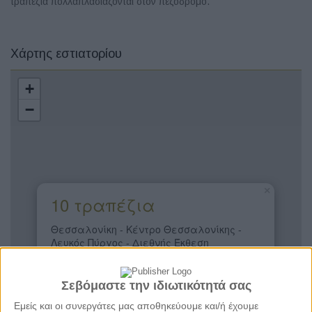
τραπέζια πολλαπλασιάζονται στον πεζόδρομο.
Χάρτης εστιατορίου
+
−
×
10 τραπέζια
Θεσσαλονίκη - Κέντρο Θεσσαλονίκης -
Λευκός Πύργος - Διεθνής Έκθεση
Σεβόμαστε την ιδιωτικότητά σας
Εμείς και οι συνεργάτες μας αποθηκεύουμε και/ή έχουμε