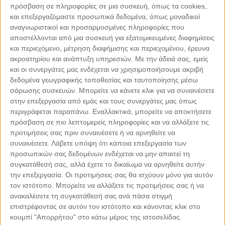
πρόσβαση σε πληροφορίες σε μια συσκευή, όπως τα cookies,
και επεξεργαζόμαστε προσωπικά δεδομένα, όπως μοναδικοί
αναγνωριστικοί και προσαρμοσμένες πληροφορίες που
αποστέλλονται από μια συσκευή για εξατομικευμένες διαφημίσεις
και περιεχόμενο, μέτρηση διαφήμισης και περιεχομένου, έρευνα
ακροατηρίου και ανάπτυξη υπηρεσιών.
Με την άδειά σας, εμείς
και οι συνεργάτες μας ενδέχεται να χρησιμοποιήσουμε ακριβή
δεδομένα γεωγραφικής τοποθεσίας και ταυτοποίησης μέσω
σάρωσης συσκευών. Μπορείτε να κάνετε κλικ για να συναινέσετε
στην επεξεργασία από εμάς και τους συνεργάτες μας όπως
περιγράφεται παραπάνω. Εναλλακτικά, μπορείτε να αποκτήσετε
Leaflet
| ©
OpenStreetMap
contributors
πρόσβαση σε πιο λεπτομερείς πληροφορίες και να αλλάξετε τις
προτιμήσεις σας πριν συναινέσετε ή να αρνηθείτε να
συναινέσετε.
Λάβετε υπόψη ότι κάποια επεξεργασία των
προσωπικών σας δεδομένων ενδέχεται να μην απαιτεί τη
συγκατάθεσή σας, αλλά έχετε το δικαίωμα να αρνηθείτε αυτήν
την επεξεργασία. Οι προτιμήσεις σας θα ισχύουν μόνο για αυτόν
ΜΕ ΤΗΝ ΥΠΟΣΤΗΡΙΞΗ
τον ιστότοπο. Μπορείτε να αλλάξετε τις προτιμήσεις σας ή να
ανακαλέσετε τη συγκατάθεσή σας ανά πάσα στιγμή
επιστρέφοντας σε αυτόν τον ιστότοπο και κάνοντας κλικ στο
κουμπί "Απορρήτου" στο κάτω μέρος της ιστοσελίδας.