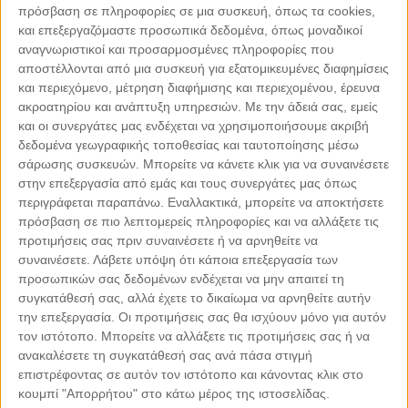
πρόσβαση σε πληροφορίες σε μια συσκευή, όπως τα cookies,
και επεξεργαζόμαστε προσωπικά δεδομένα, όπως μοναδικοί
αναγνωριστικοί και προσαρμοσμένες πληροφορίες που
αποστέλλονται από μια συσκευή για εξατομικευμένες διαφημίσεις
και περιεχόμενο, μέτρηση διαφήμισης και περιεχομένου, έρευνα
ακροατηρίου και ανάπτυξη υπηρεσιών.
Με την άδειά σας, εμείς
και οι συνεργάτες μας ενδέχεται να χρησιμοποιήσουμε ακριβή
δεδομένα γεωγραφικής τοποθεσίας και ταυτοποίησης μέσω
σάρωσης συσκευών. Μπορείτε να κάνετε κλικ για να συναινέσετε
στην επεξεργασία από εμάς και τους συνεργάτες μας όπως
περιγράφεται παραπάνω. Εναλλακτικά, μπορείτε να αποκτήσετε
Leaflet
| ©
OpenStreetMap
contributors
πρόσβαση σε πιο λεπτομερείς πληροφορίες και να αλλάξετε τις
προτιμήσεις σας πριν συναινέσετε ή να αρνηθείτε να
συναινέσετε.
Λάβετε υπόψη ότι κάποια επεξεργασία των
προσωπικών σας δεδομένων ενδέχεται να μην απαιτεί τη
συγκατάθεσή σας, αλλά έχετε το δικαίωμα να αρνηθείτε αυτήν
την επεξεργασία. Οι προτιμήσεις σας θα ισχύουν μόνο για αυτόν
ΜΕ ΤΗΝ ΥΠΟΣΤΗΡΙΞΗ
τον ιστότοπο. Μπορείτε να αλλάξετε τις προτιμήσεις σας ή να
ανακαλέσετε τη συγκατάθεσή σας ανά πάσα στιγμή
επιστρέφοντας σε αυτόν τον ιστότοπο και κάνοντας κλικ στο
κουμπί "Απορρήτου" στο κάτω μέρος της ιστοσελίδας.