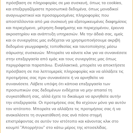
πρόσβαση σε πληροφορίες σε μια συσκευή, όπως τα cookies,
και επεξεργαζόμαστε προσωπικά δεδομένα, όπως μοναδικοί
αναγνωριστικοί και προσαρμοσμένες πληροφορίες που
αποστέλλονται από μια συσκευή για εξατομικευμένες διαφημίσεις
και περιεχόμενο, μέτρηση διαφήμισης και περιεχομένου, έρευνα
ακροατηρίου και ανάπτυξη υπηρεσιών.
Με την άδειά σας, εμείς
και οι συνεργάτες μας ενδέχεται να χρησιμοποιήσουμε ακριβή
δεδομένα γεωγραφικής τοποθεσίας και ταυτοποίησης μέσω
σάρωσης συσκευών. Μπορείτε να κάνετε κλικ για να συναινέσετε
στην επεξεργασία από εμάς και τους συνεργάτες μας όπως
περιγράφεται παραπάνω. Εναλλακτικά, μπορείτε να αποκτήσετε
Leaflet
| ©
OpenStreetMap
contributors
πρόσβαση σε πιο λεπτομερείς πληροφορίες και να αλλάξετε τις
προτιμήσεις σας πριν συναινέσετε ή να αρνηθείτε να
συναινέσετε.
Λάβετε υπόψη ότι κάποια επεξεργασία των
προσωπικών σας δεδομένων ενδέχεται να μην απαιτεί τη
συγκατάθεσή σας, αλλά έχετε το δικαίωμα να αρνηθείτε αυτήν
ΜΕ ΤΗΝ ΥΠΟΣΤΗΡΙΞΗ
την επεξεργασία. Οι προτιμήσεις σας θα ισχύουν μόνο για αυτόν
τον ιστότοπο. Μπορείτε να αλλάξετε τις προτιμήσεις σας ή να
ανακαλέσετε τη συγκατάθεσή σας ανά πάσα στιγμή
επιστρέφοντας σε αυτόν τον ιστότοπο και κάνοντας κλικ στο
κουμπί "Απορρήτου" στο κάτω μέρος της ιστοσελίδας.