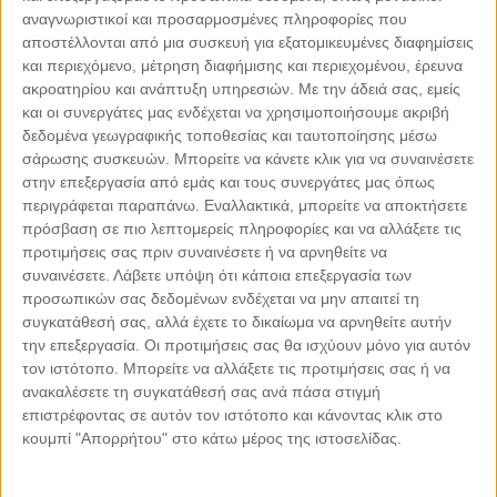
αναγνωριστικοί και προσαρμοσμένες πληροφορίες που
αποστέλλονται από μια συσκευή για εξατομικευμένες διαφημίσεις
και περιεχόμενο, μέτρηση διαφήμισης και περιεχομένου, έρευνα
ακροατηρίου και ανάπτυξη υπηρεσιών.
Με την άδειά σας, εμείς
και οι συνεργάτες μας ενδέχεται να χρησιμοποιήσουμε ακριβή
Leaflet
| ©
OpenStreetMap
contributors
δεδομένα γεωγραφικής τοποθεσίας και ταυτοποίησης μέσω
σάρωσης συσκευών. Μπορείτε να κάνετε κλικ για να συναινέσετε
στην επεξεργασία από εμάς και τους συνεργάτες μας όπως
περιγράφεται παραπάνω. Εναλλακτικά, μπορείτε να αποκτήσετε
πρόσβαση σε πιο λεπτομερείς πληροφορίες και να αλλάξετε τις
ΜΕ ΤΗΝ ΥΠΟΣΤΗΡΙΞΗ
προτιμήσεις σας πριν συναινέσετε ή να αρνηθείτε να
συναινέσετε.
Λάβετε υπόψη ότι κάποια επεξεργασία των
προσωπικών σας δεδομένων ενδέχεται να μην απαιτεί τη
συγκατάθεσή σας, αλλά έχετε το δικαίωμα να αρνηθείτε αυτήν
την επεξεργασία. Οι προτιμήσεις σας θα ισχύουν μόνο για αυτόν
τον ιστότοπο. Μπορείτε να αλλάξετε τις προτιμήσεις σας ή να
ανακαλέσετε τη συγκατάθεσή σας ανά πάσα στιγμή
επιστρέφοντας σε αυτόν τον ιστότοπο και κάνοντας κλικ στο
κουμπί "Απορρήτου" στο κάτω μέρος της ιστοσελίδας.