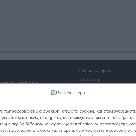
Συντακτική ομάδα
.
Διαφήμιση
πρωτότυπο, αποτέλεσμα
Οικονομικά στοιχεία
ατεύεται από τους νόμους περί
Επικοινωνία
ου ή μέρους αυτού χωρίς προηγούμενη
ς προσωπικών δεδομένων
σε πληροφορίες σε μια συσκευή, όπως τα cookies, και επεξεργαζόμαστ
α εξατομικευμένες διαφημίσεις και περιεχόμενο, μέτρηση διαφήμισης 
οιήσουμε ακριβή δεδομένα γεωγραφικής τοποθεσίας και ταυτοποίησης μέ
εται παραπάνω. Εναλλακτικά, μπορείτε να αποκτήσετε πρόσβαση σε πιο