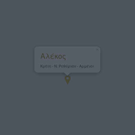
×
Αλέκος
Κρήτη - Ν. Ρεθύμνου - Αρμένοι