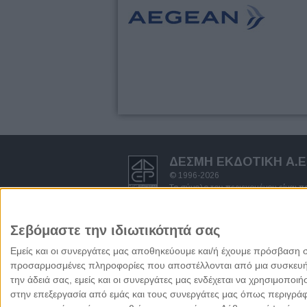
ΔΕΣΜΗ ΕΚΔΟΤΙΚΗ A.E
© 1996-2026
Το σύνολο του περιεχομένου είναι 
δημοσιογραφικής έρευνας και προστ
πνευματικών δικαιωμάτων.
Απαγορεύεται η αντιγραφή ολόκληρ
Σεβόμαστε την ιδιωτικότητά σας
γραπτή άδεια του Εκδότη.
Όροι χρήσης - πολιτική προστασία
Εμείς και οι συνεργάτες μας αποθηκεύουμε και/ή έχουμε πρόσβαση 
προσαρμοσμένες πληροφορίες που αποστέλλονται από μια συσκευή γι
την άδειά σας, εμείς και οι συνεργάτες μας ενδέχεται να χρησιμοπ
στην επεξεργασία από εμάς και τους συνεργάτες μας όπως περιγράφ