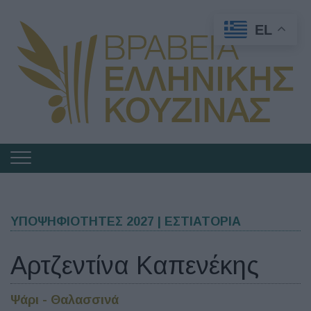
EL
Πλοήγηση
στα
Βραβεία
Ελληνικής
ΥΠΟΨΗΦΙΟΤΗΤΕΣ 2027 | ΕΣΤΙΑΤΟΡΙΑ
Κουζίνας
Αρτζεντίνα Καπενέκης
Ψάρι - Θαλασσινά