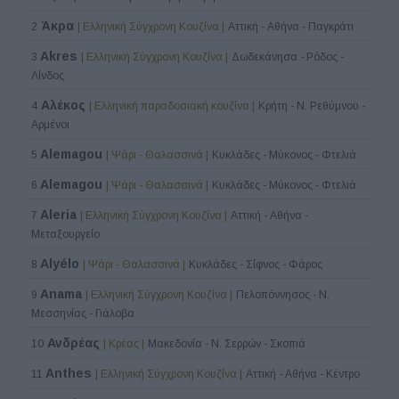
Άκρα
2
| Ελληνική Σύγχρονη Κουζίνα |
Αττική - Αθήνα - Παγκράτι
Akres
3
| Ελληνική Σύγχρονη Κουζίνα |
Δωδεκάνησα - Ρόδος -
Λίνδος
Αλέκος
4
| Ελληνική παραδοσιακή κουζίνα |
Κρήτη - Ν. Ρεθύμνου -
Αρμένοι
Alemagou
5
| Ψάρι - Θαλασσινά |
Κυκλάδες - Μύκονος - Φτελιά
Alemagou
6
| Ψάρι - Θαλασσινά |
Κυκλάδες - Μύκονος - Φτελιά
Aleria
7
| Ελληνική Σύγχρονη Κουζίνα |
Αττική - Αθήνα -
Μεταξουργείο
Alyélo
8
| Ψάρι - Θαλασσινά |
Κυκλάδες - Σίφνος - Φάρος
Anama
9
| Ελληνική Σύγχρονη Κουζίνα |
Πελοπόννησος - Ν.
Μεσσηνίας - Γιάλοβα
Ανδρέας
10
| Κρέας |
Μακεδονία - Ν. Σερρών - Σκοπιά
Anthes
11
| Ελληνική Σύγχρονη Κουζίνα |
Αττική - Αθήνα - Κέντρο