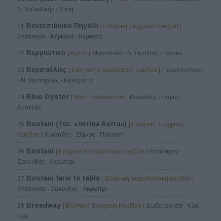
Ν. Χαλκιδικής - Σάνη
Βενετσιάνικο Πηγάδι
21
| Ελληνική Σύγχρονη Κουζίνα |
Επτάνησα - Κέρκυρα - Κέρκυρα
Βεργιώτικο
22
| Κρέας |
Μακεδονία - Ν. Ημαθίας - Βέροια
Βερσαλλίες
23
| Ελληνική παραδοσιακή κουζίνα |
Πελοπόννησος
- Ν. Μεσσηνίας - Καλαμάτα
Blue Oyster
24
| Ψάρι - Θαλασσινά |
Κυκλάδες - Πάρος -
Αμπελάς
Bostani (Ξεν. «Verina Astra»)
25
| Ελληνική Σύγχρονη
Κουζίνα |
Κυκλάδες - Σίφνος - Πουλάτη
Bostani
26
| Ελληνική παραδοσιακή κουζίνα |
Επτάνησα -
Ζάκυνθος - Ακρωτήρι
Bostani farm to table
27
| Ελληνική παραδοσιακή κουζίνα |
Επτάνησα - Ζάκυνθος - Ακρωτήρι
Broadway
28
| Ελληνική Σύγχρονη Κουζίνα |
Δωδεκάνησα - Κως -
Κως