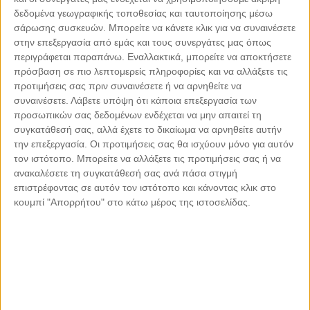
δεδομένα γεωγραφικής τοποθεσίας και ταυτοποίησης μέσω
Ζέρζοβα
45
| Ελληνική παραδοσιακή κουζίνα |
Πελοπόννησος - Ν.
σάρωσης συσκευών. Μπορείτε να κάνετε κλικ για να συναινέσετε
Αρκαδίας - Μάρκος
στην επεξεργασία από εμάς και τους συνεργάτες μας όπως
περιγράφεται παραπάνω. Εναλλακτικά, μπορείτε να αποκτήσετε
Hellas
46
| Ελληνική Σύγχρονη Κουζίνα |
Δωδεκάνησα - Ρόδος -
πρόσβαση σε πιο λεπτομερείς πληροφορίες και να αλλάξετε τις
Πεύκοι
προτιμήσεις σας πριν συναινέσετε ή να αρνηθείτε να
Ηλιοβασίλεμα
47
| Ελληνική Σύγχρονη Κουζίνα |
Κυκλάδες -
συναινέσετε.
Λάβετε υπόψη ότι κάποια επεξεργασία των
Σύρος - Γαλησσάς
προσωπικών σας δεδομένων ενδέχεται να μην απαιτεί τη
συγκατάθεσή σας, αλλά έχετε το δικαίωμα να αρνηθείτε αυτήν
Μικρό Καράβι
48
| Ελληνική παραδοσιακή κουζίνα |
Κυκλάδες -
την επεξεργασία. Οι προτιμήσεις σας θα ισχύουν μόνο για αυτόν
Τήνος - Χώρα
τον ιστότοπο. Μπορείτε να αλλάξετε τις προτιμήσεις σας ή να
Fiore (Ξεν. «Lesante Cape Resort & Villas»)
49
|
ανακαλέσετε τη συγκατάθεσή σας ανά πάσα στιγμή
Σύγχρονη κουζίνα |
Επτάνησα - Ζάκυνθος - Ζάκυνθος
επιστρέφοντας σε αυτόν τον ιστότοπο και κάνοντας κλικ στο
κουμπί "Απορρήτου" στο κάτω μέρος της ιστοσελίδας.
Fly Away (Ξεν. «West East Suites»)
50
| Ελληνική
Σύγχρονη Κουζίνα |
Κυκλάδες - Σαντορίνη - Ημεροβίγλι
Grada Nuevo
51
| Ψάρι - Θαλασσινά |
Θεσσαλονίκη - Κέντρο
Θεσσαλονίκης - Πλ. Ελευθερίας
Grandma's (Ξεν. «Liostasi Hotel & Suites»)
52
|
Ελληνική Σύγχρονη Κουζίνα |
Κυκλάδες - Ίος - Χώρα