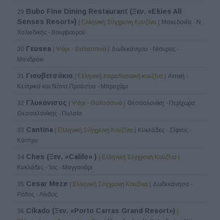
Bubo Fine Dining Restaurant (Ξεν. «Ekies All
29
Senses Resort»)
| Ελληνική Σύγχρονη Κουζίνα |
Μακεδονία - Ν.
Χαλκιδικής - Βουρβουρού
Γευsea
30
| Ψάρι - Θαλασσινά |
Δωδεκάνησα - Νίσυρος -
Μανδράκι
Γιουβετσάκια
31
| Ελληνική παραδοσιακή κουζίνα |
Αττική -
Κεντρικά και Νότια Προάστια - Μπραχάμι
Γλυκάνισος
32
| Ψάρι - Θαλασσινά |
Θεσσαλονίκη - Περίχωρα
Θεσσαλονίκης - Πυλαία
Cantina
33
| Ελληνική Σύγχρονη Κουζίνα |
Κυκλάδες - Σίφνος -
Κάστρο
Ches (Ξεν. «Calilo» )
34
| Ελληνική Σύγχρονη Κουζίνα |
Κυκλάδες - Ίος - Μαγγανάρι
Cesar Meze
35
| Ελληνική Σύγχρονη Κουζίνα |
Δωδεκάνησα -
Ρόδος - Λίνδος
Cikado (Ξεν. «Porto Carras Grand Resort»)
36
|