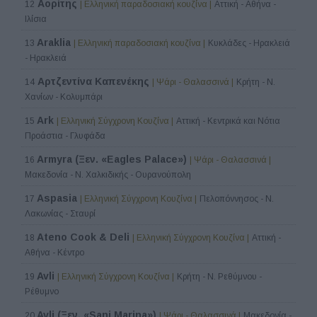
Αορίτης
12
| Ελληνική παραδοσιακή κουζίνα |
Αττική - Αθήνα -
Ιλίσια
Araklia
13
| Ελληνική παραδοσιακή κουζίνα |
Κυκλάδες - Ηρακλειά
- Ηρακλειά
Αρτζεντίνα Καπενέκης
14
| Ψάρι - Θαλασσινά |
Κρήτη - Ν.
Χανίων - Κολυμπάρι
Ark
15
| Ελληνική Σύγχρονη Κουζίνα |
Αττική - Κεντρικά και Νότια
Προάστια - Γλυφάδα
Armyra (Ξεν. «Eagles Palace»)
16
| Ψάρι - Θαλασσινά |
Μακεδονία - Ν. Χαλκιδικής - Ουρανούπολη
Aspasia
17
| Ελληνική Σύγχρονη Κουζίνα |
Πελοπόννησος - Ν.
Λακωνίας - Σταυρί
Ateno Cook & Deli
18
| Ελληνική Σύγχρονη Κουζίνα |
Αττική -
Αθήνα - Κέντρο
Avli
19
| Ελληνική Σύγχρονη Κουζίνα |
Κρήτη - Ν. Ρεθύμνου -
Ρέθυμνο
Avli (Ξεν. «Sani Marina»)
20
| Ψάρι - Θαλασσινά |
Μακεδονία -