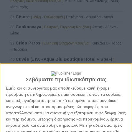
Ελληνική παραδοσιακή κουζίνα |
Μακεδονία - Ν. Χαλκιδικής - Νέος
Μαρμαράς
Cisore
37
| Ψάρι - Θαλασσινά |
Επτάνησα - Λευκάδα - Λυγιά
Cookoovaya
38
| Ελληνική Σύγχρονη Κουζίνα |
Αττική - Αθήνα -
Ιλίσια
Crios Paros
39
| Ελληνική Σύγχρονη Κουζίνα |
Κυκλάδες - Πάρος
- Παροικιά
Cuvée (Ξεν. «Aqua Blu Boutique Hotel + Spa»)
40
|
Ελληνική Σύγχρονη Κουζίνα |
Δωδεκάνησα - Κως - Λάμπη
10 τραπέζια
41
| Ελληνική Σύγχρονη Κουζίνα |
Θεσσαλονίκη -
Σεβόμαστε την ιδιωτικότητά σας
Κέντρο Θεσσαλονίκης - Λευκός Πύργος - Διεθνής Έκθεση
Εμείς και οι συνεργάτες μας αποθηκεύουμε και/ή έχουμε
Dex.Silo.01 (Ξεν. Dexamenes Seaside Hotel)
42
|
πρόσβαση σε πληροφορίες σε μια συσκευή, όπως τα cookies,
Ελληνική Σύγχρονη Κουζίνα |
Πελοπόννησος - Ν. Ηλείας - Αμαλιάδα
και επεξεργαζόμαστε προσωπικά δεδομένα, όπως μοναδικοί
αναγνωριστικοί και προσαρμοσμένες πληροφορίες που
Elaia (Ξεν. «Kapsaliana Village Hotel»)
43
| Ελληνική
αποστέλλονται από μια συσκευή για εξατομικευμένες διαφημίσεις
Σύγχρονη Κουζίνα |
Κρήτη - Ν. Ρεθύμνου - Αρκάδι
και περιεχόμενο, μέτρηση διαφήμισης και περιεχομένου, έρευνα
Eos (Ξεν. Odera Tinos)
44
| Ελληνική Σύγχρονη Κουζίνα |
ακροατηρίου και ανάπτυξη υπηρεσιών.
Με την άδειά σας, εμείς
Κυκλάδες - Τήνος - Κιόνια
και οι συνεργάτες μας ενδέχεται να χρησιμοποιήσουμε ακριβή