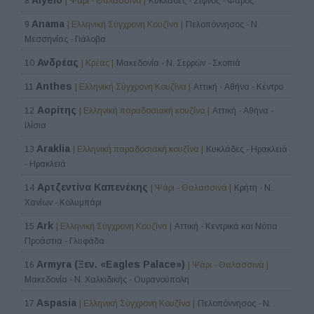
8
| Ψάρι - Θαλασσινά |
Κυκλάδες - Σίφνος - Φάρος
Anama
9
| Ελληνική Σύγχρονη Κουζίνα |
Πελοπόννησος - Ν.
Μεσσηνίας - Γιάλοβα
Ανδρέας
10
| Κρέας |
Μακεδονία - Ν. Σερρών - Σκοπιά
Anthes
11
| Ελληνική Σύγχρονη Κουζίνα |
Αττική - Αθήνα - Κέντρο
Αορίτης
12
| Ελληνική παραδοσιακή κουζίνα |
Αττική - Αθήνα -
Ιλίσια
Araklia
13
| Ελληνική παραδοσιακή κουζίνα |
Κυκλάδες - Ηρακλειά
- Ηρακλειά
Αρτζεντίνα Καπενέκης
14
| Ψάρι - Θαλασσινά |
Κρήτη - Ν.
Χανίων - Κολυμπάρι
Ark
15
| Ελληνική Σύγχρονη Κουζίνα |
Αττική - Κεντρικά και Νότια
Προάστια - Γλυφάδα
Armyra (Ξεν. «Eagles Palace»)
16
| Ψάρι - Θαλασσινά |
Μακεδονία - Ν. Χαλκιδικής - Ουρανούπολη
Aspasia
17
| Ελληνική Σύγχρονη Κουζίνα |
Πελοπόννησος - Ν.