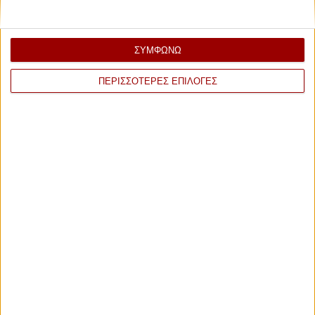
Υποψηφιότητες 0 ανά την Ελλάδα
ΣΥΜΦΩΝΩ
+
ΠΕΡΙΣΣΟΤΕΡΕΣ ΕΠΙΛΟΓΕΣ
−
100
14