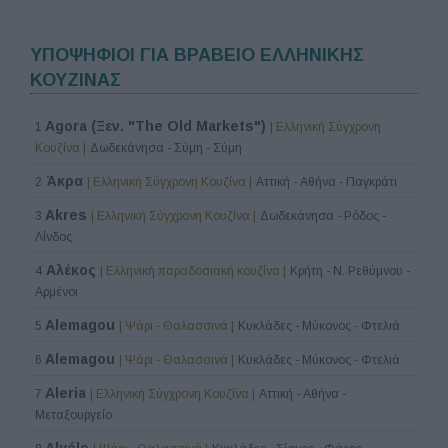
ΥΠΟΨΗΦΙΟΙ ΓΙΑ ΒΡΑΒΕΙΟ ΕΛΛΗΝΙΚΗΣ
ΚΟΥΖΙΝΑΣ
Agora (Ξεν. "The Old Markets")
1
| Ελληνική Σύγχρονη
Κουζίνα |
Δωδεκάνησα - Σύμη - Σύμη
Άκρα
2
| Ελληνική Σύγχρονη Κουζίνα |
Αττική - Αθήνα - Παγκράτι
Akres
3
| Ελληνική Σύγχρονη Κουζίνα |
Δωδεκάνησα - Ρόδος -
Λίνδος
Αλέκος
4
| Ελληνική παραδοσιακή κουζίνα |
Κρήτη - Ν. Ρεθύμνου -
Αρμένοι
Alemagou
5
| Ψάρι - Θαλασσινά |
Κυκλάδες - Μύκονος - Φτελιά
Alemagou
6
| Ψάρι - Θαλασσινά |
Κυκλάδες - Μύκονος - Φτελιά
Aleria
7
| Ελληνική Σύγχρονη Κουζίνα |
Αττική - Αθήνα -
Μεταξουργείο
Alyélo