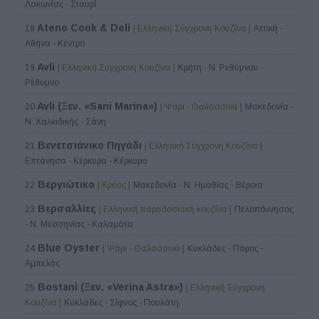
Λακωνίας - Σταυρί
Ateno Cook & Deli
18
| Ελληνική Σύγχρονη Κουζίνα |
Αττική -
Αθήνα - Κέντρο
Avli
19
| Ελληνική Σύγχρονη Κουζίνα |
Κρήτη - Ν. Ρεθύμνου -
Ρέθυμνο
Avli (Ξεν. «Sani Marina»)
20
| Ψάρι - Θαλασσινά |
Μακεδονία -
Ν. Χαλκιδικής - Σάνη
Βενετσιάνικο Πηγάδι
21
| Ελληνική Σύγχρονη Κουζίνα |
Επτάνησα - Κέρκυρα - Κέρκυρα
Βεργιώτικο
22
| Κρέας |
Μακεδονία - Ν. Ημαθίας - Βέροια
Βερσαλλίες
23
| Ελληνική παραδοσιακή κουζίνα |
Πελοπόννησος
- Ν. Μεσσηνίας - Καλαμάτα
Blue Oyster
24
| Ψάρι - Θαλασσινά |
Κυκλάδες - Πάρος -
Αμπελάς
Bostani (Ξεν. «Verina Astra»)
25
| Ελληνική Σύγχρονη
Κουζίνα |
Κυκλάδες - Σίφνος - Πουλάτη