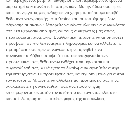
και περιεχόμενο, μέτρηση διαφήμισης και περιεχομένου, έρευνα
Dex.Silo.01 (Ξεν. Dexamenes Seaside Hotel)
42
|
ακροατηρίου και ανάπτυξη υπηρεσιών.
Με την άδειά σας, εμείς
Ελληνική Σύγχρονη Κουζίνα |
Πελοπόννησος - Ν. Ηλείας - Αμαλιάδα
και οι συνεργάτες μας ενδέχεται να χρησιμοποιήσουμε ακριβή
δεδομένα γεωγραφικής τοποθεσίας και ταυτοποίησης μέσω
Elaia (Ξεν. «Kapsaliana Village Hotel»)
43
| Ελληνική
σάρωσης συσκευών. Μπορείτε να κάνετε κλικ για να συναινέσετε
Σύγχρονη Κουζίνα |
Κρήτη - Ν. Ρεθύμνου - Αρκάδι
στην επεξεργασία από εμάς και τους συνεργάτες μας όπως
Eos (Ξεν. Odera Tinos)
44
| Ελληνική Σύγχρονη Κουζίνα |
περιγράφεται παραπάνω. Εναλλακτικά, μπορείτε να αποκτήσετε
Κυκλάδες - Τήνος - Κιόνια
πρόσβαση σε πιο λεπτομερείς πληροφορίες και να αλλάξετε τις
προτιμήσεις σας πριν συναινέσετε ή να αρνηθείτε να
Ζέρζοβα
45
| Ελληνική παραδοσιακή κουζίνα |
Πελοπόννησος - Ν.
συναινέσετε.
Λάβετε υπόψη ότι κάποια επεξεργασία των
Αρκαδίας - Μάρκος
προσωπικών σας δεδομένων ενδέχεται να μην απαιτεί τη
συγκατάθεσή σας, αλλά έχετε το δικαίωμα να αρνηθείτε αυτήν
Hellas
46
| Ελληνική Σύγχρονη Κουζίνα |
Δωδεκάνησα - Ρόδος -
την επεξεργασία. Οι προτιμήσεις σας θα ισχύουν μόνο για αυτόν
Πεύκοι
τον ιστότοπο. Μπορείτε να αλλάξετε τις προτιμήσεις σας ή να
Ηλιοβασίλεμα
47
| Ελληνική Σύγχρονη Κουζίνα |
Κυκλάδες -
ανακαλέσετε τη συγκατάθεσή σας ανά πάσα στιγμή
Σύρος - Γαλησσάς
επιστρέφοντας σε αυτόν τον ιστότοπο και κάνοντας κλικ στο
κουμπί "Απορρήτου" στο κάτω μέρος της ιστοσελίδας.
Μικρό Καράβι
48
| Ελληνική παραδοσιακή κουζίνα |
Κυκλάδες -
Τήνος - Χώρα
Fiore (Ξεν. «Lesante Cape Resort & Villas»)
49
|
Σύγχρονη κουζίνα |
Επτάνησα - Ζάκυνθος - Ζάκυνθος