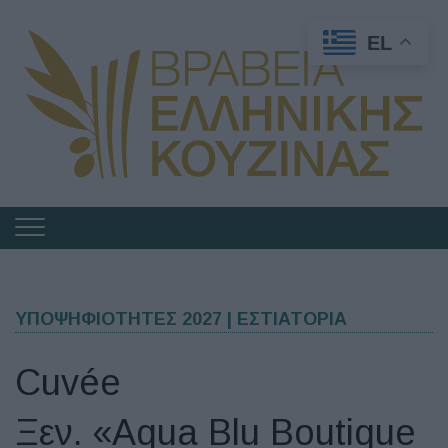
EL
Πλοήγηση
στα
Βραβεία
Ελληνικής
ΥΠΟΨΗΦΙΟΤΗΤΕΣ 2027 | ΕΣΤΙΑΤΟΡΙΑ
Κουζίνας
Cuvée
Ξεν. «Aqua Blu Boutique