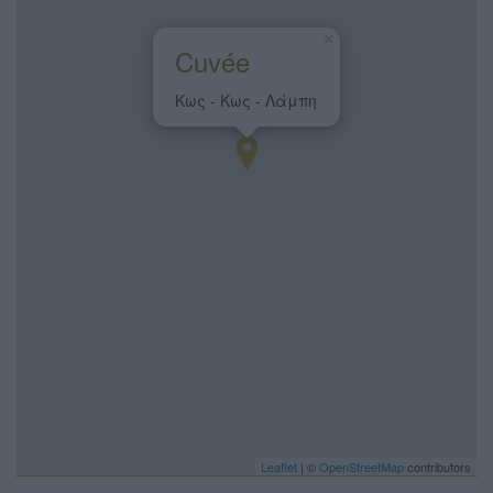
×
Cuvée
Κως - Κως - Λάμπη
Leaflet
| ©
OpenStreetMap
contributors