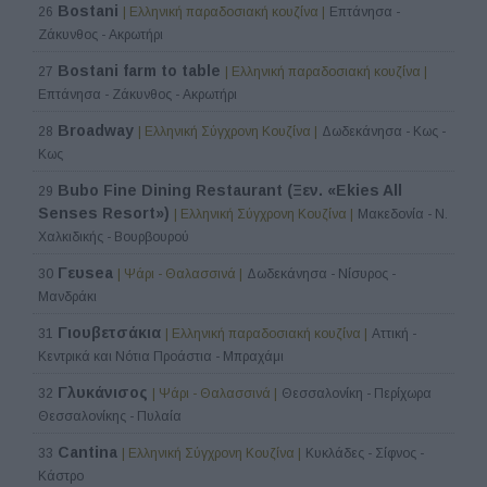
Bostani
26
| Ελληνική παραδοσιακή κουζίνα |
Επτάνησα -
Ζάκυνθος - Ακρωτήρι
Bostani farm to table
27
| Ελληνική παραδοσιακή κουζίνα |
Επτάνησα - Ζάκυνθος - Ακρωτήρι
Broadway
28
| Ελληνική Σύγχρονη Κουζίνα |
Δωδεκάνησα - Κως -
Κως
Bubo Fine Dining Restaurant (Ξεν. «Ekies All
29
Senses Resort»)
| Ελληνική Σύγχρονη Κουζίνα |
Μακεδονία - Ν.
Χαλκιδικής - Βουρβουρού
Γευsea
30
| Ψάρι - Θαλασσινά |
Δωδεκάνησα - Νίσυρος -
Μανδράκι
Γιουβετσάκια
31
| Ελληνική παραδοσιακή κουζίνα |
Αττική -
Κεντρικά και Νότια Προάστια - Μπραχάμι
Γλυκάνισος
32
| Ψάρι - Θαλασσινά |
Θεσσαλονίκη - Περίχωρα
Θεσσαλονίκης - Πυλαία
Cantina
33
| Ελληνική Σύγχρονη Κουζίνα |
Κυκλάδες - Σίφνος -
Κάστρο