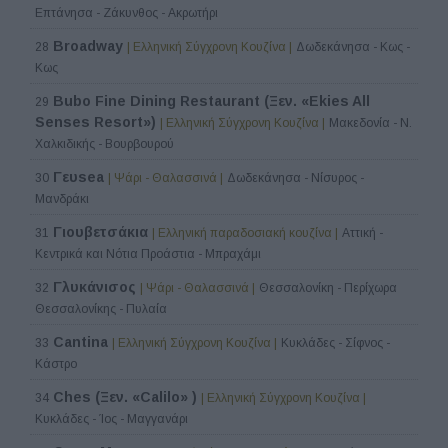
Επτάνησα - Ζάκυνθος - Ακρωτήρι
Broadway
28
| Ελληνική Σύγχρονη Κουζίνα |
Δωδεκάνησα - Κως -
Κως
Bubo Fine Dining Restaurant (Ξεν. «Ekies All
29
Senses Resort»)
| Ελληνική Σύγχρονη Κουζίνα |
Μακεδονία - Ν.
Χαλκιδικής - Βουρβουρού
Γευsea
30
| Ψάρι - Θαλασσινά |
Δωδεκάνησα - Νίσυρος -
Μανδράκι
Γιουβετσάκια
31
| Ελληνική παραδοσιακή κουζίνα |
Αττική -
Κεντρικά και Νότια Προάστια - Μπραχάμι
Γλυκάνισος
32
| Ψάρι - Θαλασσινά |
Θεσσαλονίκη - Περίχωρα
Θεσσαλονίκης - Πυλαία
Cantina
33
| Ελληνική Σύγχρονη Κουζίνα |
Κυκλάδες - Σίφνος -
Κάστρο
Ches (Ξεν. «Calilo» )
34
| Ελληνική Σύγχρονη Κουζίνα |
Κυκλάδες - Ίος - Μαγγανάρι