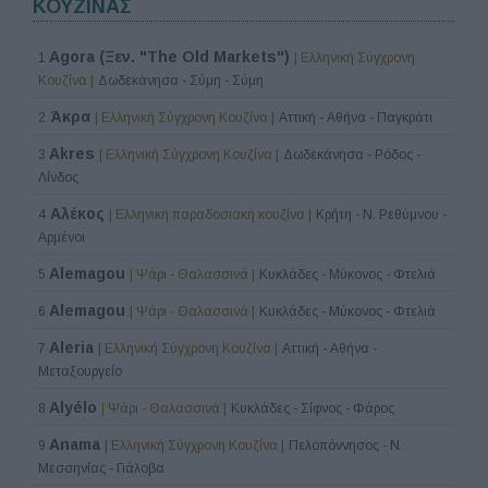
ΚΟΥΖΙΝΑΣ
Agora (Ξεν. "The Old Markets")
1
| Ελληνική Σύγχρονη
Κουζίνα |
Δωδεκάνησα - Σύμη - Σύμη
Άκρα
2
| Ελληνική Σύγχρονη Κουζίνα |
Αττική - Αθήνα - Παγκράτι
Akres
3
| Ελληνική Σύγχρονη Κουζίνα |
Δωδεκάνησα - Ρόδος -
Λίνδος
Αλέκος
4
| Ελληνική παραδοσιακή κουζίνα |
Κρήτη - Ν. Ρεθύμνου -
Αρμένοι
Alemagou
5
| Ψάρι - Θαλασσινά |
Κυκλάδες - Μύκονος - Φτελιά
Alemagou
6
| Ψάρι - Θαλασσινά |
Κυκλάδες - Μύκονος - Φτελιά
Aleria
7
| Ελληνική Σύγχρονη Κουζίνα |
Αττική - Αθήνα -
Μεταξουργείο
Alyélo
8
| Ψάρι - Θαλασσινά |
Κυκλάδες - Σίφνος - Φάρος
Anama
9
| Ελληνική Σύγχρονη Κουζίνα |
Πελοπόννησος - Ν.
Μεσσηνίας - Γιάλοβα