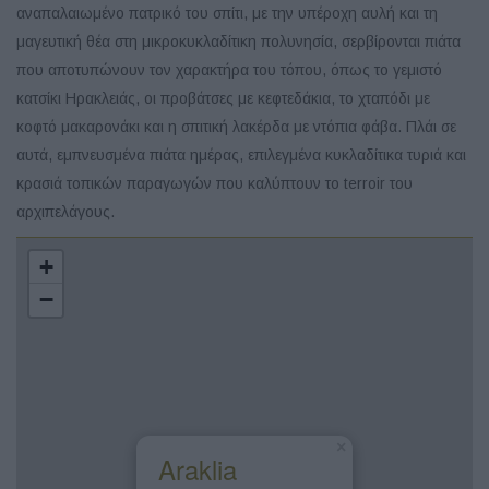
αναπαλαιωμένο πατρικό του σπίτι, με την υπέροχη αυλή και τη
μαγευτική θέα στη μικροκυκλαδίτικη πολυνησία, σερβίρονται πιάτα
που αποτυπώνουν τον χαρακτήρα του τόπου, όπως το γεμιστό
κατσίκι Ηρακλειάς, οι προβάτσες με κεφτεδάκια, το χταπόδι με
κοφτό μακαρονάκι και η σπιτική λακέρδα με ντόπια φάβα. Πλάι σε
αυτά, εμπνευσμένα πιάτα ημέρας, επιλεγμένα κυκλαδίτικα τυριά και
κρασιά τοπικών παραγωγών που καλύπτουν το terroir του
αρχιπελάγους.
+
−
×
Araklia