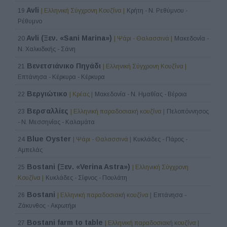
Avli
19
| Ελληνική Σύγχρονη Κουζίνα |
Κρήτη - Ν. Ρεθύμνου -
Ρέθυμνο
Avli (Ξεν. «Sani Marina»)
20
| Ψάρι - Θαλασσινά |
Μακεδονία -
Ν. Χαλκιδικής - Σάνη
Βενετσιάνικο Πηγάδι
21
| Ελληνική Σύγχρονη Κουζίνα |
Επτάνησα - Κέρκυρα - Κέρκυρα
Βεργιώτικο
22
| Κρέας |
Μακεδονία - Ν. Ημαθίας - Βέροια
Βερσαλλίες
23
| Ελληνική παραδοσιακή κουζίνα |
Πελοπόννησος
- Ν. Μεσσηνίας - Καλαμάτα
Blue Oyster
24
| Ψάρι - Θαλασσινά |
Κυκλάδες - Πάρος -
Αμπελάς
Bostani (Ξεν. «Verina Astra»)
25
| Ελληνική Σύγχρονη
Κουζίνα |
Κυκλάδες - Σίφνος - Πουλάτη
Bostani
26
| Ελληνική παραδοσιακή κουζίνα |
Επτάνησα -
Ζάκυνθος - Ακρωτήρι
Bostani farm to table
27
| Ελληνική παραδοσιακή κουζίνα |