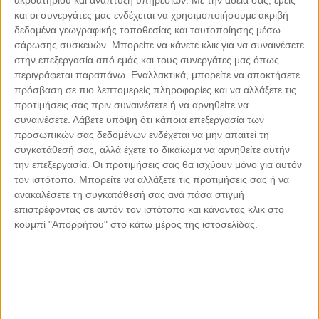
ακροατηρίου και ανάπτυξη υπηρεσιών.
Με την άδειά σας, εμείς
Σύγχρονη Κουζίνα |
Κρήτη - Ν. Ρεθύμνου - Αρκάδι
και οι συνεργάτες μας ενδέχεται να χρησιμοποιήσουμε ακριβή
δεδομένα γεωγραφικής τοποθεσίας και ταυτοποίησης μέσω
Eos (Ξεν. Odera Tinos)
44
| Ελληνική Σύγχρονη Κουζίνα |
σάρωσης συσκευών. Μπορείτε να κάνετε κλικ για να συναινέσετε
Κυκλάδες - Τήνος - Κιόνια
στην επεξεργασία από εμάς και τους συνεργάτες μας όπως
περιγράφεται παραπάνω. Εναλλακτικά, μπορείτε να αποκτήσετε
Ζέρζοβα
45
| Ελληνική παραδοσιακή κουζίνα |
Πελοπόννησος - Ν.
πρόσβαση σε πιο λεπτομερείς πληροφορίες και να αλλάξετε τις
Αρκαδίας - Μάρκος
προτιμήσεις σας πριν συναινέσετε ή να αρνηθείτε να
Hellas
46
| Ελληνική Σύγχρονη Κουζίνα |
Δωδεκάνησα - Ρόδος -
συναινέσετε.
Λάβετε υπόψη ότι κάποια επεξεργασία των
Πεύκοι
προσωπικών σας δεδομένων ενδέχεται να μην απαιτεί τη
συγκατάθεσή σας, αλλά έχετε το δικαίωμα να αρνηθείτε αυτήν
Ηλιοβασίλεμα
47
| Ελληνική Σύγχρονη Κουζίνα |
Κυκλάδες -
την επεξεργασία. Οι προτιμήσεις σας θα ισχύουν μόνο για αυτόν
Σύρος - Γαλησσάς
τον ιστότοπο. Μπορείτε να αλλάξετε τις προτιμήσεις σας ή να
Μικρό Καράβι
48
| Ελληνική παραδοσιακή κουζίνα |
Κυκλάδες -
ανακαλέσετε τη συγκατάθεσή σας ανά πάσα στιγμή
Τήνος - Χώρα
επιστρέφοντας σε αυτόν τον ιστότοπο και κάνοντας κλικ στο
κουμπί "Απορρήτου" στο κάτω μέρος της ιστοσελίδας.
Fiore (Ξεν. «Lesante Cape Resort & Villas»)
49
|
Σύγχρονη κουζίνα |
Επτάνησα - Ζάκυνθος - Ζάκυνθος
Fly Away (Ξεν. «West East Suites»)
50
| Ελληνική
Σύγχρονη Κουζίνα |
Κυκλάδες - Σαντορίνη - Ημεροβίγλι
Grada Nuevo
51
| Ψάρι - Θαλασσινά |
Θεσσαλονίκη - Κέντρο