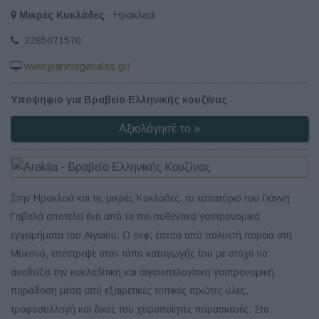
Μικρές Κυκλάδες
- Ηρακλειά
2285071570
www.yiannisgavalas.gr/
Υποψήφιο για Βραβείο Ελληνικής κουζίνας
Αξιολόγησέ το »
Στην Ηρακλειά και τις μικρές Κυκλάδες, το εστιατόριο του Γιάννη
Γαβαλά αποτελεί ένα από τα πιο αυθεντικά γαστρονομικά
εγχειρήματα του Αιγαίου. Ο σεφ, έπειτα από πολυετή πορεία στη
Μύκονο, επέστρεψε στον τόπο καταγωγής του με στόχο να
αναδείξει την κυκλαδίτικη και αιγαιοπελαγίτικη γαστρονομική
παράδοση μέσα από εξαιρετικές τοπικές πρώτες ύλες,
τροφοσυλλογή και δικές του χειροποίητες παρασκευές. Στο