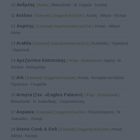
Ανδρέας
10
| Κρέας |
Μακεδονία - Ν. Σερρών - Σκοπιά
Anthes
11
| Ελληνική Σύγχρονη Κουζίνα |
Αττική - Αθήνα - Κέντρο
Αορίτης
12
| Ελληνική παραδοσιακή κουζίνα |
Αττική - Αθήνα -
Ιλίσια
Araklia
13
| Ελληνική παραδοσιακή κουζίνα |
Κυκλάδες - Ηρακλειά
- Ηρακλειά
Αρτζεντίνα Καπενέκης
14
| Ψάρι - Θαλασσινά |
Κρήτη - Ν.
Χανίων - Κολυμπάρι
Ark
15
| Ελληνική Σύγχρονη Κουζίνα |
Αττική - Κεντρικά και Νότια
Προάστια - Γλυφάδα
Armyra (Ξεν. «Eagles Palace»)
16
| Ψάρι - Θαλασσινά |
Μακεδονία - Ν. Χαλκιδικής - Ουρανούπολη
Aspasia
17
| Ελληνική Σύγχρονη Κουζίνα |
Πελοπόννησος - Ν.
Λακωνίας - Σταυρί
Ateno Cook & Deli
18
| Ελληνική Σύγχρονη Κουζίνα |
Αττική -
Αθήνα - Κέντρο