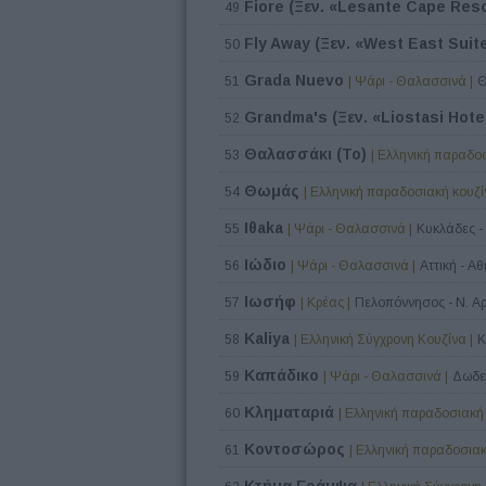
Fiore (Ξεν. «Lesante Cape Reso
49
Fly Away (Ξεν. «West East Suit
50
Grada Nuevo
51
| Ψάρι - Θαλασσινά |
Θ
Grandma's (Ξεν. «Liostasi Hote
52
Θαλασσάκι (Το)
53
| Ελληνική παραδοσ
Θωμάς
54
| Ελληνική παραδοσιακή κουζί
Ιθaka
55
| Ψάρι - Θαλασσινά |
Κυκλάδες - 
Ιώδιο
56
| Ψάρι - Θαλασσινά |
Αττική - Α
Ιωσήφ
57
| Κρέας |
Πελοπόννησος - Ν. Α
Kaliya
58
| Ελληνική Σύγχρονη Κουζίνα |
Κ
Καπάδικο
59
| Ψάρι - Θαλασσινά |
Δωδε
Κληματαριά
60
| Ελληνική παραδοσιακή 
Κοντοσώρος
61
| Ελληνική παραδοσιακ