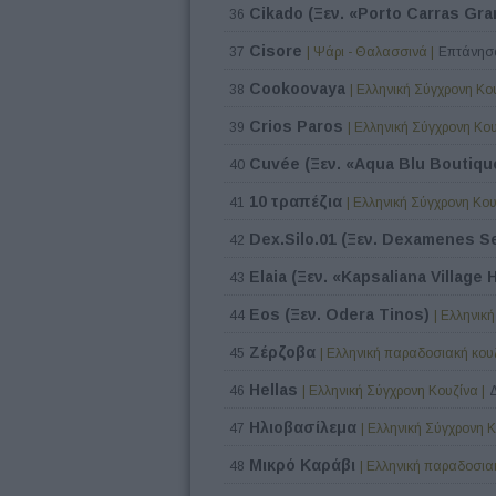
Cikado (Ξεν. «Porto Carras Gr
36
Cisore
37
| Ψάρι - Θαλασσινά |
Επτάνησα
Cookoovaya
38
| Ελληνική Σύγχρονη Κου
Crios Paros
39
| Ελληνική Σύγχρονη Κου
Cuvée (Ξεν. «Aqua Blu Boutiqu
40
10 τραπέζια
41
| Ελληνική Σύγχρονη Κου
Dex.Silo.01 (Ξεν. Dexamenes S
42
Elaia (Ξεν. «Kapsaliana Village 
43
Eos (Ξεν. Odera Tinos)
44
| Ελληνικ
Ζέρζοβα
45
| Ελληνική παραδοσιακή κουζ
Hellas
46
| Ελληνική Σύγχρονη Κουζίνα |
Ηλιοβασίλεμα
47
| Ελληνική Σύγχρονη Κ
Μικρό Καράβι
48
| Ελληνική παραδοσιακ