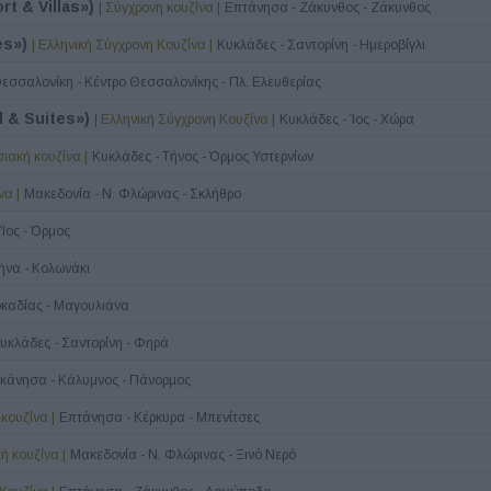
rt & Villas»)
| Σύγχρονη κουζίνα |
Επτάνησα - Ζάκυνθος - Ζάκυνθος
es»)
| Ελληνική Σύγχρονη Κουζίνα |
Κυκλάδες - Σαντορίνη - Ημεροβίγλι
εσσαλονίκη - Κέντρο Θεσσαλονίκης - Πλ. Ελευθερίας
l & Suites»)
| Ελληνική Σύγχρονη Κουζίνα |
Κυκλάδες - Ίος - Χώρα
ιακή κουζίνα |
Κυκλάδες - Τήνος - Όρμος Υστερνίων
να |
Μακεδονία - Ν. Φλώρινας - Σκλήθρο
Ίος - Όρμος
θήνα - Κολωνάκι
ρκαδίας - Μαγουλιάνα
υκλάδες - Σαντορίνη - Φηρά
κάνησα - Κάλυμνος - Πάνορμος
κουζίνα |
Επτάνησα - Κέρκυρα - Μπενίτσες
ή κουζίνα |
Μακεδονία - Ν. Φλώρινας - Ξινό Νερό