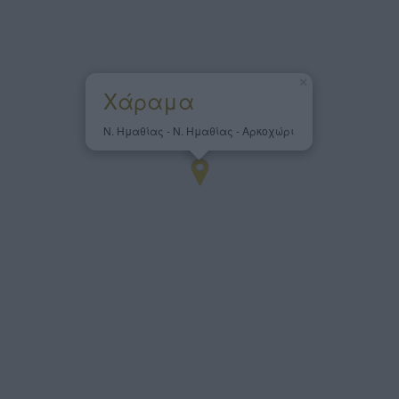
×
Χάραμα
Ν. Ημαθίας - Ν. Ημαθίας - Αρκοχώρι