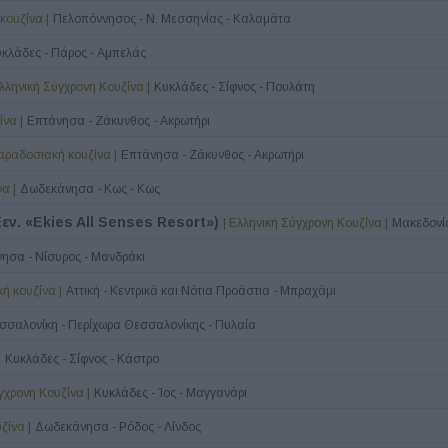
κουζίνα |
Πελοπόννησος - Ν. Μεσσηνίας - Καλαμάτα
κλάδες - Πάρος - Αμπελάς
Ελληνική Σύγχρονη Κουζίνα |
Κυκλάδες - Σίφνος - Πουλάτη
να |
Επτάνησα - Ζάκυνθος - Ακρωτήρι
παραδοσιακή κουζίνα |
Επτάνησα - Ζάκυνθος - Ακρωτήρι
α |
Δωδεκάνησα - Κως - Κως
εν. «Ekies All Senses Resort»)
| Ελληνική Σύγχρονη Κουζίνα |
Μακεδονία
ησα - Νίσυρος - Μανδράκι
ή κουζίνα |
Αττική - Κεντρικά και Νότια Προάστια - Μπραχάμι
σσαλονίκη - Περίχωρα Θεσσαλονίκης - Πυλαία
|
Κυκλάδες - Σίφνος - Κάστρο
γχρονη Κουζίνα |
Κυκλάδες - Ίος - Μαγγανάρι
ζίνα |
Δωδεκάνησα - Ρόδος - Λίνδος