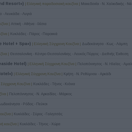
and Resort»)
| Ελληνική παραδοσιακή κουζίνα |
Μακεδονία - Ν. Χαλκιδικής - 
 - Λευκάδα - Λυγιά
ζίνα |
Αττική - Αθήνα - Ιλίσια
ζίνα |
Κυκλάδες - Πάρος - Παροικιά
e Hotel + Spa»)
| Ελληνική Σύγχρονη Κουζίνα |
Δωδεκάνησα - Κως - Λάμπη
ζίνα |
Θεσσαλονίκη - Κέντρο Θεσσαλονίκης - Λευκός Πύργος - Διεθνής Έκθεση
easide Hotel)
| Ελληνική Σύγχρονη Κουζίνα |
Πελοπόννησος - Ν. Ηλείας - Αμα
Hotel»)
| Ελληνική Σύγχρονη Κουζίνα |
Κρήτη - Ν. Ρεθύμνου - Αρκάδι
ή Σύγχρονη Κουζίνα |
Κυκλάδες - Τήνος - Κιόνια
ίνα |
Πελοπόννησος - Ν. Αρκαδίας - Μάρκος
Δωδεκάνησα - Ρόδος - Πεύκοι
ουζίνα |
Κυκλάδες - Σύρος - Γαλησσάς
ή κουζίνα |
Κυκλάδες - Τήνος - Χώρα