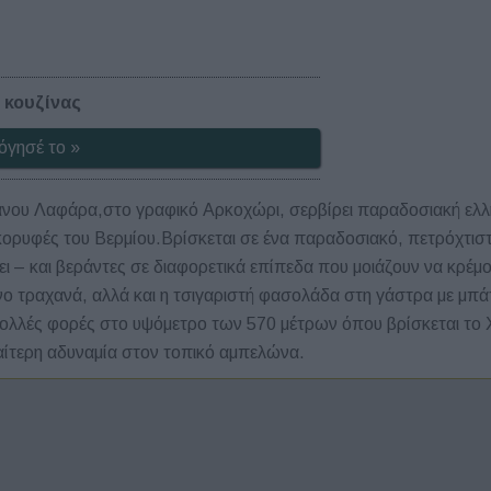
 κουζίνας
όγησέ το »
ανου Λαφάρα,στο γραφικό Αρκοχώρι, σερβίρει παραδοσιακή ελλη
ορυφές του Βερμίου.Βρίσκεται σε ένα παραδοσιακό, πετρόχτιστο
ει – και βεράντες σε διαφορετικά επίπεδα που μοιάζουν να κρέμο
ο τραχανά, αλλά και η τσιγαριστή φασολάδα στη γάστρα με μπάτζι
ς πολλές φορές στο υψόμετρο των 570 μέτρων όπου βρίσκεται το
διαίτερη αδυναμία στον τοπικό αμπελώνα.