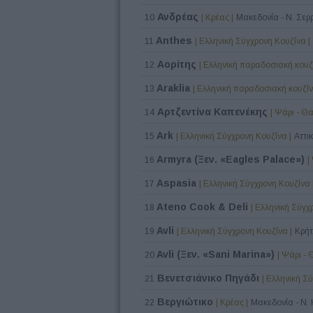
Ανδρέας
10
| Κρέας |
Μακεδονία - Ν. Σερ
Anthes
11
| Ελληνική Σύγχρονη Κουζίνα |
Αορίτης
12
| Ελληνική παραδοσιακή κουζί
Araklia
13
| Ελληνική παραδοσιακή κουζίν
Αρτζεντίνα Καπενέκης
14
| Ψάρι - Θ
Ark
15
| Ελληνική Σύγχρονη Κουζίνα |
Αττι
Armyra (Ξεν. «Eagles Palace»)
16
|
Aspasia
17
| Ελληνική Σύγχρονη Κουζίνα 
Ateno Cook & Deli
18
| Ελληνική Σύγχ
Avli
19
| Ελληνική Σύγχρονη Κουζίνα |
Κρήτ
Avli (Ξεν. «Sani Marina»)
20
| Ψάρι -
Βενετσιάνικο Πηγάδι
21
| Ελληνική Σ
Βεργιώτικο
22
| Κρέας |
Μακεδονία - Ν. 