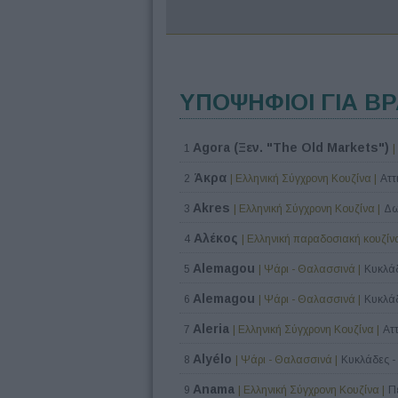
ΥΠΟΨΗΦΙΟΙ ΓΙΑ Β
Agora (Ξεν. "The Old Markets")
1
|
Άκρα
2
| Ελληνική Σύγχρονη Κουζίνα |
Αττ
Akres
3
| Ελληνική Σύγχρονη Κουζίνα |
Δω
Αλέκος
4
| Ελληνική παραδοσιακή κουζίνα
Alemagou
5
| Ψάρι - Θαλασσινά |
Κυκλάδ
Alemagou
6
| Ψάρι - Θαλασσινά |
Κυκλάδ
Aleria
7
| Ελληνική Σύγχρονη Κουζίνα |
Ατ
Alyélo
8
| Ψάρι - Θαλασσινά |
Κυκλάδες -
Anama
9
| Ελληνική Σύγχρονη Κουζίνα |
Π