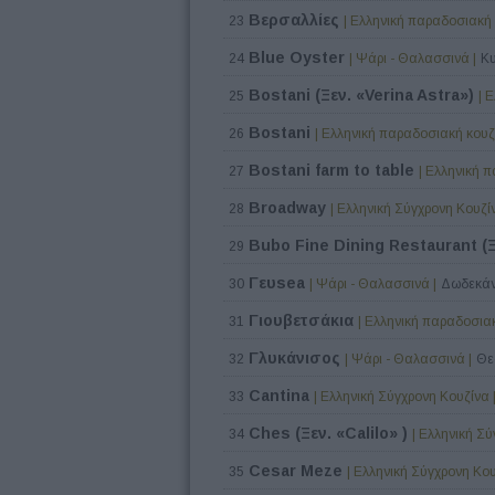
Βερσαλλίες
23
| Ελληνική παραδοσιακή 
Blue Oyster
24
| Ψάρι - Θαλασσινά |
Κυ
Bostani (Ξεν. «Verina Astra»)
25
| 
Bostani
26
| Ελληνική παραδοσιακή κουζί
Bostani farm to table
27
| Ελληνική 
Broadway
28
| Ελληνική Σύγχρονη Κουζίν
Bubo Fine Dining Restaurant (Ξ
29
Γευsea
30
| Ψάρι - Θαλασσινά |
Δωδεκάν
Γιουβετσάκια
31
| Ελληνική παραδοσιακ
Γλυκάνισος
32
| Ψάρι - Θαλασσινά |
Θε
Cantina
33
| Ελληνική Σύγχρονη Κουζίνα 
Ches (Ξεν. «Calilo» )
34
| Ελληνική Σύ
Cesar Meze
35
| Ελληνική Σύγχρονη Κου