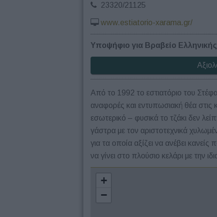
23320/21125
www.estiatorio-xarama.gr/
Υποψήφιο για Βραβείο Ελληνικής
Αξιολ
Από το 1992 το εστιατόριο του Στέφ
αναφορές και εντυπωσιακή θέα στις κ
εσωτερικό – φυσικά το τζάκι δεν λείπ
γάστρα με τον αριστοτεχνικά χυλωμέν
για τα οποία αξίζει να ανέβει κανεί
να γίνει στο πλούσιο κελάρι με την ι
+
−