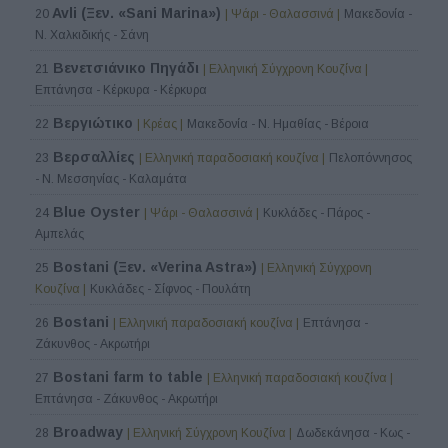
Avli (Ξεν. «Sani Marina»)
20
| Ψάρι - Θαλασσινά |
Μακεδονία -
Ν. Χαλκιδικής - Σάνη
Βενετσιάνικο Πηγάδι
21
| Ελληνική Σύγχρονη Κουζίνα |
Επτάνησα - Κέρκυρα - Κέρκυρα
Βεργιώτικο
22
| Κρέας |
Μακεδονία - Ν. Ημαθίας - Βέροια
Βερσαλλίες
23
| Ελληνική παραδοσιακή κουζίνα |
Πελοπόννησος
- Ν. Μεσσηνίας - Καλαμάτα
Blue Oyster
24
| Ψάρι - Θαλασσινά |
Κυκλάδες - Πάρος -
Αμπελάς
Bostani (Ξεν. «Verina Astra»)
25
| Ελληνική Σύγχρονη
Κουζίνα |
Κυκλάδες - Σίφνος - Πουλάτη
Bostani
26
| Ελληνική παραδοσιακή κουζίνα |
Επτάνησα -
Ζάκυνθος - Ακρωτήρι
Bostani farm to table
27
| Ελληνική παραδοσιακή κουζίνα |
Επτάνησα - Ζάκυνθος - Ακρωτήρι
Broadway
28
| Ελληνική Σύγχρονη Κουζίνα |
Δωδεκάνησα - Κως -