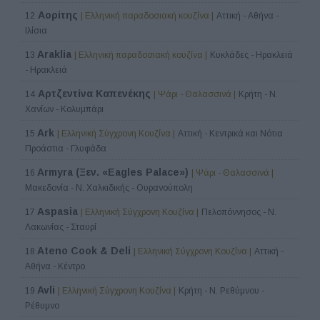
Αορίτης
12
| Ελληνική παραδοσιακή κουζίνα |
Αττική - Αθήνα -
Ιλίσια
Araklia
13
| Ελληνική παραδοσιακή κουζίνα |
Κυκλάδες - Ηρακλειά
- Ηρακλειά
Αρτζεντίνα Καπενέκης
14
| Ψάρι - Θαλασσινά |
Κρήτη - Ν.
Χανίων - Κολυμπάρι
Ark
15
| Ελληνική Σύγχρονη Κουζίνα |
Αττική - Κεντρικά και Νότια
Προάστια - Γλυφάδα
Armyra (Ξεν. «Eagles Palace»)
16
| Ψάρι - Θαλασσινά |
Μακεδονία - Ν. Χαλκιδικής - Ουρανούπολη
Aspasia
17
| Ελληνική Σύγχρονη Κουζίνα |
Πελοπόννησος - Ν.
Λακωνίας - Σταυρί
Ateno Cook & Deli
18
| Ελληνική Σύγχρονη Κουζίνα |
Αττική -
Αθήνα - Κέντρο
Avli
19
| Ελληνική Σύγχρονη Κουζίνα |
Κρήτη - Ν. Ρεθύμνου -
Ρέθυμνο