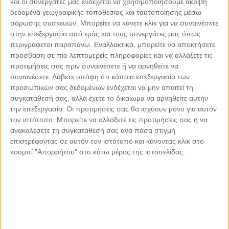
και οι συνεργάτες μας ενδέχεται να χρησιμοποιήσουμε ακριβή
Κυκλάδες - Τήνος - Κιόνια
δεδομένα γεωγραφικής τοποθεσίας και ταυτοποίησης μέσω
Ζέρζοβα
σάρωσης συσκευών. Μπορείτε να κάνετε κλικ για να συναινέσετε
45
| Ελληνική παραδοσιακή κουζίνα |
Πελοπόννησος - Ν.
στην επεξεργασία από εμάς και τους συνεργάτες μας όπως
Αρκαδίας - Μάρκος
περιγράφεται παραπάνω. Εναλλακτικά, μπορείτε να αποκτήσετε
Hellas
46
| Ελληνική Σύγχρονη Κουζίνα |
Δωδεκάνησα - Ρόδος -
πρόσβαση σε πιο λεπτομερείς πληροφορίες και να αλλάξετε τις
Πεύκοι
προτιμήσεις σας πριν συναινέσετε ή να αρνηθείτε να
συναινέσετε.
Λάβετε υπόψη ότι κάποια επεξεργασία των
Ηλιοβασίλεμα
47
| Ελληνική Σύγχρονη Κουζίνα |
Κυκλάδες -
προσωπικών σας δεδομένων ενδέχεται να μην απαιτεί τη
Σύρος - Γαλησσάς
συγκατάθεσή σας, αλλά έχετε το δικαίωμα να αρνηθείτε αυτήν
Μικρό Καράβι
48
| Ελληνική παραδοσιακή κουζίνα |
Κυκλάδες -
την επεξεργασία. Οι προτιμήσεις σας θα ισχύουν μόνο για αυτόν
Τήνος - Χώρα
τον ιστότοπο. Μπορείτε να αλλάξετε τις προτιμήσεις σας ή να
ανακαλέσετε τη συγκατάθεσή σας ανά πάσα στιγμή
Fiore (Ξεν. «Lesante Cape Resort & Villas»)
49
|
επιστρέφοντας σε αυτόν τον ιστότοπο και κάνοντας κλικ στο
Σύγχρονη κουζίνα |
Επτάνησα - Ζάκυνθος - Ζάκυνθος
κουμπί "Απορρήτου" στο κάτω μέρος της ιστοσελίδας.
Fly Away (Ξεν. «West East Suites»)
50
| Ελληνική
Σύγχρονη Κουζίνα |
Κυκλάδες - Σαντορίνη - Ημεροβίγλι
Grada Nuevo
51
| Ψάρι - Θαλασσινά |
Θεσσαλονίκη - Κέντρο
Θεσσαλονίκης - Πλ. Ελευθερίας
Grandma's (Ξεν. «Liostasi Hotel & Suites»)
52
|