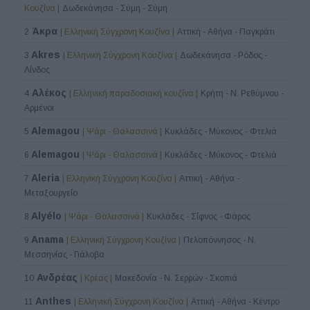
Κουζίνα |
Δωδεκάνησα - Σύμη - Σύμη
Άκρα
2
| Ελληνική Σύγχρονη Κουζίνα |
Αττική - Αθήνα - Παγκράτι
Akres
3
| Ελληνική Σύγχρονη Κουζίνα |
Δωδεκάνησα - Ρόδος -
Λίνδος
Αλέκος
4
| Ελληνική παραδοσιακή κουζίνα |
Κρήτη - Ν. Ρεθύμνου -
Αρμένοι
Alemagou
5
| Ψάρι - Θαλασσινά |
Κυκλάδες - Μύκονος - Φτελιά
Alemagou
6
| Ψάρι - Θαλασσινά |
Κυκλάδες - Μύκονος - Φτελιά
Aleria
7
| Ελληνική Σύγχρονη Κουζίνα |
Αττική - Αθήνα -
Μεταξουργείο
Alyélo
8
| Ψάρι - Θαλασσινά |
Κυκλάδες - Σίφνος - Φάρος
Anama
9
| Ελληνική Σύγχρονη Κουζίνα |
Πελοπόννησος - Ν.
Μεσσηνίας - Γιάλοβα
Ανδρέας
10
| Κρέας |
Μακεδονία - Ν. Σερρών - Σκοπιά
Anthes
11
| Ελληνική Σύγχρονη Κουζίνα |
Αττική - Αθήνα - Κέντρο