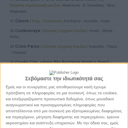
Ελληνική παραδοσιακή κουζίνα |
Μακεδονία - Ν. Χαλκιδικής - Νέος
Μαρμαράς
Cisore
37
| Ψάρι - Θαλασσινά |
Επτάνησα - Λευκάδα - Λυγιά
Cookoovaya
38
| Ελληνική Σύγχρονη Κουζίνα |
Αττική - Αθήνα -
Ιλίσια
Crios Paros
39
| Ελληνική Σύγχρονη Κουζίνα |
Κυκλάδες - Πάρος
- Παροικιά
Cuvée (Ξεν. «Aqua Blu Boutique Hotel + Spa»)
40
|
Ελληνική Σύγχρονη Κουζίνα |
Δωδεκάνησα - Κως - Λάμπη
10 τραπέζια
Σεβόμαστε την ιδιωτικότητά σας
41
| Ελληνική Σύγχρονη Κουζίνα |
Θεσσαλονίκη -
Κέντρο Θεσσαλονίκης - Λευκός Πύργος - Διεθνής Έκθεση
Εμείς και οι συνεργάτες μας αποθηκεύουμε και/ή έχουμε
πρόσβαση σε πληροφορίες σε μια συσκευή, όπως τα cookies,
Dex.Silo.01 (Ξεν. Dexamenes Seaside Hotel)
42
|
και επεξεργαζόμαστε προσωπικά δεδομένα, όπως μοναδικοί
Ελληνική Σύγχρονη Κουζίνα |
Πελοπόννησος - Ν. Ηλείας - Αμαλιάδα
αναγνωριστικοί και προσαρμοσμένες πληροφορίες που
Elaia (Ξεν. «Kapsaliana Village Hotel»)
43
| Ελληνική
αποστέλλονται από μια συσκευή για εξατομικευμένες διαφημίσεις
Σύγχρονη Κουζίνα |
Κρήτη - Ν. Ρεθύμνου - Αρκάδι
και περιεχόμενο, μέτρηση διαφήμισης και περιεχομένου, έρευνα
ακροατηρίου και ανάπτυξη υπηρεσιών.
Με την άδειά σας, εμείς
Eos (Ξεν. Odera Tinos)
44
| Ελληνική Σύγχρονη Κουζίνα |