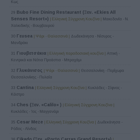
Κως
Bubo Fine Dining Restaurant (Ξεν. «Ekies All
29
Senses Resort»)
| Ελληνική Σύγχρονη Κουζίνα |
Μακεδονία - Ν.
Χαλκιδικής - Βουρβουρού
Γευsea
30
| Ψάρι - Θαλασσινά |
Δωδεκάνησα - Νίσυρος -
Μανδράκι
Γιουβετσάκια
31
| Ελληνική παραδοσιακή κουζίνα |
Αττική -
Κεντρικά και Νότια Προάστια - Μπραχάμι
Γλυκάνισος
32
| Ψάρι - Θαλασσινά |
Θεσσαλονίκη - Περίχωρα
Θεσσαλονίκης - Πυλαία
Cantina
33
| Ελληνική Σύγχρονη Κουζίνα |
Κυκλάδες - Σίφνος -
Κάστρο
Ches (Ξεν. «Calilo» )
34
| Ελληνική Σύγχρονη Κουζίνα |
Κυκλάδες - Ίος - Μαγγανάρι
Cesar Meze
35
| Ελληνική Σύγχρονη Κουζίνα |
Δωδεκάνησα -
Ρόδος - Λίνδος
Cikado (Ξεν. «Porto Carras Grand Resort»)
36
|