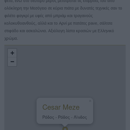
φέτα, ενώ στο δεύτερο μέρος μετατρέπει τις επιρροές του από
ολόκληρη την Μεσόγειο σε κύρια πιάτα με δυνατές τεχνικές σαν το
φιλέτο φαγκρί με υφές από μπριάμ και τραγανούς
κολοκυθοανθούς, αλλά και το Αρνί με πατάτες pave, σάλτσα
στιφάδο και ασκαλώνια. Αξιόλογη λίστα κρασιών με Ελληνικό
χρώμα.
+
−
×
Cesar Meze
Ρόδος - Ρόδος - Λίνδος