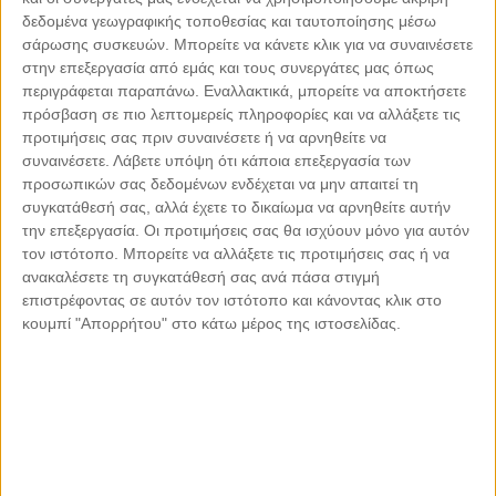
δεδομένα γεωγραφικής τοποθεσίας και ταυτοποίησης μέσω
Ζέρζοβα
45
| Ελληνική παραδοσιακή κουζίνα |
Πελοπόννησος - Ν.
σάρωσης συσκευών. Μπορείτε να κάνετε κλικ για να συναινέσετε
Αρκαδίας - Μάρκος
στην επεξεργασία από εμάς και τους συνεργάτες μας όπως
περιγράφεται παραπάνω. Εναλλακτικά, μπορείτε να αποκτήσετε
Hellas
46
| Ελληνική Σύγχρονη Κουζίνα |
Δωδεκάνησα - Ρόδος -
πρόσβαση σε πιο λεπτομερείς πληροφορίες και να αλλάξετε τις
Πεύκοι
προτιμήσεις σας πριν συναινέσετε ή να αρνηθείτε να
Ηλιοβασίλεμα
47
| Ελληνική Σύγχρονη Κουζίνα |
Κυκλάδες -
συναινέσετε.
Λάβετε υπόψη ότι κάποια επεξεργασία των
Σύρος - Γαλησσάς
προσωπικών σας δεδομένων ενδέχεται να μην απαιτεί τη
συγκατάθεσή σας, αλλά έχετε το δικαίωμα να αρνηθείτε αυτήν
Μικρό Καράβι
48
| Ελληνική παραδοσιακή κουζίνα |
Κυκλάδες -
την επεξεργασία. Οι προτιμήσεις σας θα ισχύουν μόνο για αυτόν
Τήνος - Χώρα
τον ιστότοπο. Μπορείτε να αλλάξετε τις προτιμήσεις σας ή να
Fiore (Ξεν. «Lesante Cape Resort & Villas»)
49
|
ανακαλέσετε τη συγκατάθεσή σας ανά πάσα στιγμή
Σύγχρονη κουζίνα |
Επτάνησα - Ζάκυνθος - Ζάκυνθος
επιστρέφοντας σε αυτόν τον ιστότοπο και κάνοντας κλικ στο
κουμπί "Απορρήτου" στο κάτω μέρος της ιστοσελίδας.
Fly Away (Ξεν. «West East Suites»)
50
| Ελληνική
Σύγχρονη Κουζίνα |
Κυκλάδες - Σαντορίνη - Ημεροβίγλι
Grada Nuevo
51
| Ψάρι - Θαλασσινά |
Θεσσαλονίκη - Κέντρο
Θεσσαλονίκης - Πλ. Ελευθερίας
Grandma's (Ξεν. «Liostasi Hotel & Suites»)
52
|
Ελληνική Σύγχρονη Κουζίνα |
Κυκλάδες - Ίος - Χώρα