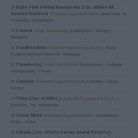
Bubo Fine Dining Restaurant (Ξεν. «Ekies All
29
Senses Resort»)
| Ελληνική Σύγχρονη Κουζίνα |
Μακεδονία - Ν.
Χαλκιδικής - Βουρβουρού
Γευsea
30
| Ψάρι - Θαλασσινά |
Δωδεκάνησα - Νίσυρος -
Μανδράκι
Γιουβετσάκια
31
| Ελληνική παραδοσιακή κουζίνα |
Αττική -
Κεντρικά και Νότια Προάστια - Μπραχάμι
Γλυκάνισος
32
| Ψάρι - Θαλασσινά |
Θεσσαλονίκη - Περίχωρα
Θεσσαλονίκης - Πυλαία
Cantina
33
| Ελληνική Σύγχρονη Κουζίνα |
Κυκλάδες - Σίφνος -
Κάστρο
Ches (Ξεν. «Calilo» )
34
| Ελληνική Σύγχρονη Κουζίνα |
Κυκλάδες - Ίος - Μαγγανάρι
Cesar Meze
35
| Ελληνική Σύγχρονη Κουζίνα |
Δωδεκάνησα -
Ρόδος - Λίνδος
Cikado (Ξεν. «Porto Carras Grand Resort»)
36
|