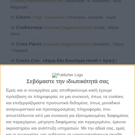
Ελληνική παραδοσιακή κουζίνα |
Μακεδονία - Ν. Χαλκιδικής - Νέος
Μαρμαράς
Cisore
37
| Ψάρι - Θαλασσινά |
Επτάνησα - Λευκάδα - Λυγιά
Cookoovaya
38
| Ελληνική Σύγχρονη Κουζίνα |
Αττική - Αθήνα -
Ιλίσια
Crios Paros
39
| Ελληνική Σύγχρονη Κουζίνα |
Κυκλάδες - Πάρος
- Παροικιά
Cuvée (Ξεν. «Aqua Blu Boutique Hotel + Spa»)
40
|
Ελληνική Σύγχρονη Κουζίνα |
Δωδεκάνησα - Κως - Λάμπη
10 τραπέζια
41
| Ελληνική Σύγχρονη Κουζίνα |
Θεσσαλονίκη -
Σεβόμαστε την ιδιωτικότητά σας
Κέντρο Θεσσαλονίκης - Λευκός Πύργος - Διεθνής Έκθεση
Εμείς και οι συνεργάτες μας αποθηκεύουμε και/ή έχουμε
Dex.Silo.01 (Ξεν. Dexamenes Seaside Hotel)
42
|
πρόσβαση σε πληροφορίες σε μια συσκευή, όπως τα cookies,
Ελληνική Σύγχρονη Κουζίνα |
Πελοπόννησος - Ν. Ηλείας - Αμαλιάδα
και επεξεργαζόμαστε προσωπικά δεδομένα, όπως μοναδικοί
αναγνωριστικοί και προσαρμοσμένες πληροφορίες που
Elaia (Ξεν. «Kapsaliana Village Hotel»)
43
| Ελληνική
αποστέλλονται από μια συσκευή για εξατομικευμένες διαφημίσεις
Σύγχρονη Κουζίνα |
Κρήτη - Ν. Ρεθύμνου - Αρκάδι
και περιεχόμενο, μέτρηση διαφήμισης και περιεχομένου, έρευνα
Eos (Ξεν. Odera Tinos)
44
| Ελληνική Σύγχρονη Κουζίνα |
ακροατηρίου και ανάπτυξη υπηρεσιών.
Με την άδειά σας, εμείς
Κυκλάδες - Τήνος - Κιόνια
και οι συνεργάτες μας ενδέχεται να χρησιμοποιήσουμε ακριβή