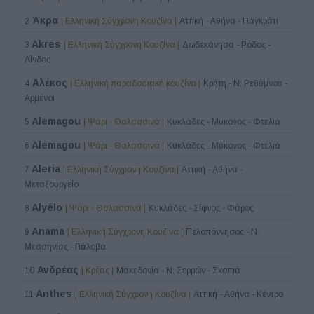
Άκρα
2
| Ελληνική Σύγχρονη Κουζίνα |
Αττική - Αθήνα - Παγκράτι
Akres
3
| Ελληνική Σύγχρονη Κουζίνα |
Δωδεκάνησα - Ρόδος -
Λίνδος
Αλέκος
4
| Ελληνική παραδοσιακή κουζίνα |
Κρήτη - Ν. Ρεθύμνου -
Αρμένοι
Alemagou
5
| Ψάρι - Θαλασσινά |
Κυκλάδες - Μύκονος - Φτελιά
Alemagou
6
| Ψάρι - Θαλασσινά |
Κυκλάδες - Μύκονος - Φτελιά
Aleria
7
| Ελληνική Σύγχρονη Κουζίνα |
Αττική - Αθήνα -
Μεταξουργείο
Alyélo
8
| Ψάρι - Θαλασσινά |
Κυκλάδες - Σίφνος - Φάρος
Anama
9
| Ελληνική Σύγχρονη Κουζίνα |
Πελοπόννησος - Ν.
Μεσσηνίας - Γιάλοβα
Ανδρέας
10
| Κρέας |
Μακεδονία - Ν. Σερρών - Σκοπιά
Anthes
11
| Ελληνική Σύγχρονη Κουζίνα |
Αττική - Αθήνα - Κέντρο