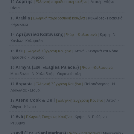
Αορίτης
12
| Ελληνική παραδοσιακή κουζίνα |
Αττική - Αθήνα -
Ιλίσια
Araklia
13
| Ελληνική παραδοσιακή κουζίνα |
Κυκλάδες - Ηρακλειά
- Ηρακλειά
Αρτζεντίνα Καπενέκης
14
| Ψάρι - Θαλασσινά |
Κρήτη - Ν.
Χανίων - Κολυμπάρι
Ark
15
| Ελληνική Σύγχρονη Κουζίνα |
Αττική - Κεντρικά και Νότια
Προάστια - Γλυφάδα
Armyra (Ξεν. «Eagles Palace»)
16
| Ψάρι - Θαλασσινά |
Μακεδονία - Ν. Χαλκιδικής - Ουρανούπολη
Aspasia
17
| Ελληνική Σύγχρονη Κουζίνα |
Πελοπόννησος - Ν.
Λακωνίας - Σταυρί
Ateno Cook & Deli
18
| Ελληνική Σύγχρονη Κουζίνα |
Αττική -
Αθήνα - Κέντρο
Avli
19
| Ελληνική Σύγχρονη Κουζίνα |
Κρήτη - Ν. Ρεθύμνου -
Ρέθυμνο
Avli (Ξεν. «Sani Marina»)
20
| Ψάρι - Θαλασσινά |
Μακεδονία -