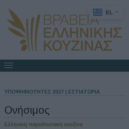
EL
Πλοήγηση
στα
Βραβεία
Ελληνικής
ΥΠΟΨΗΦΙΟΤΗΤΕΣ 2027 | ΕΣΤΙΑΤΟΡΙΑ
Κουζίνας
Ονήσιμος
Ελληνική παραδοσιακή κουζίνα