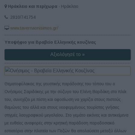
Ηράκλειο και περίχωρα
- Ηράκλειο
2810/741754
www.tavernaonisimos.gr/
Υποψήφιο για Βραβείο Ελληνικής κουζίνας
Αξιολόγησέ το »
Θεματοφύλακας της γευστικής παράδοσης του τόπου του ο
Ονήσιμος Σαριδάκης με την σύζυγο του Ελένη Βαρδάκη στο πλάι
του, συνεχίζει με πίστη και αφοσίωση να χαρίζει στους πιστούς
θαμώνες του αλλά και στους νεοφερμένους τουρίστες γνήσιες
στιγμές λαογραφικού μεγαλείου. Στο γεμάτο εικόνες και αντικείμενα
με ευθείες αναφορές στην κρητική παράδοση παραδοσιακό
εστιατόριο στην πλατεία των Πεζών θα απολαύσετε μεταξύ άλλων