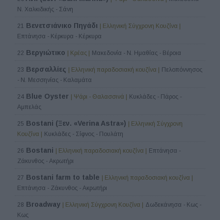
Ν. Χαλκιδικής - Σάνη
Βενετσιάνικο Πηγάδι
21
| Ελληνική Σύγχρονη Κουζίνα |
Επτάνησα - Κέρκυρα - Κέρκυρα
Βεργιώτικο
22
| Κρέας |
Μακεδονία - Ν. Ημαθίας - Βέροια
Βερσαλλίες
23
| Ελληνική παραδοσιακή κουζίνα |
Πελοπόννησος
- Ν. Μεσσηνίας - Καλαμάτα
Blue Oyster
24
| Ψάρι - Θαλασσινά |
Κυκλάδες - Πάρος -
Αμπελάς
Bostani (Ξεν. «Verina Astra»)
25
| Ελληνική Σύγχρονη
Κουζίνα |
Κυκλάδες - Σίφνος - Πουλάτη
Bostani
26
| Ελληνική παραδοσιακή κουζίνα |
Επτάνησα -
Ζάκυνθος - Ακρωτήρι
Bostani farm to table
27
| Ελληνική παραδοσιακή κουζίνα |
Επτάνησα - Ζάκυνθος - Ακρωτήρι
Broadway
28
| Ελληνική Σύγχρονη Κουζίνα |
Δωδεκάνησα - Κως -
Κως